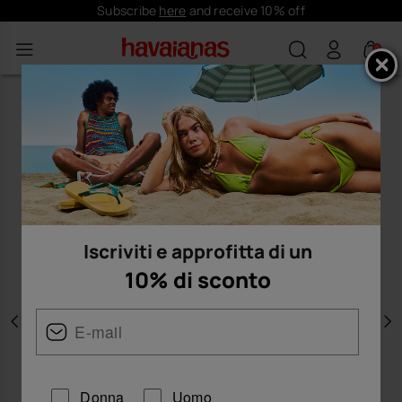
Subscribe
here
and receive 10% off
0
Iscriviti e approfitta di un
10% di sconto
Precedente
A
Donna
Uomo