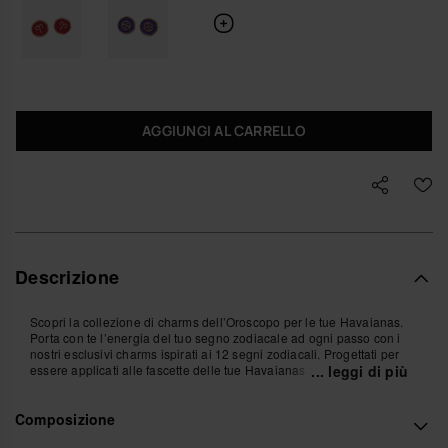
AGGIUNGI AL CARRELLO
Descrizione
Scopri la collezione di charms dell’Oroscopo per le tue Havaianas.
Porta con te l’energia del tuo segno zodiacale ad ogni passo con i
nostri esclusivi charms ispirati ai 12 segni zodiacali. Progettati per
essere applicati alle fascette delle tue Havaianas Slim, questi piccoli
... leggi di più
accessori aggiungono un tocco di stile e personalità al tuo look
estivo. Trova il tuo e personalizza le tue Havaianas con il tuo segno!
Composizione
*Quantità: 1 Charm.