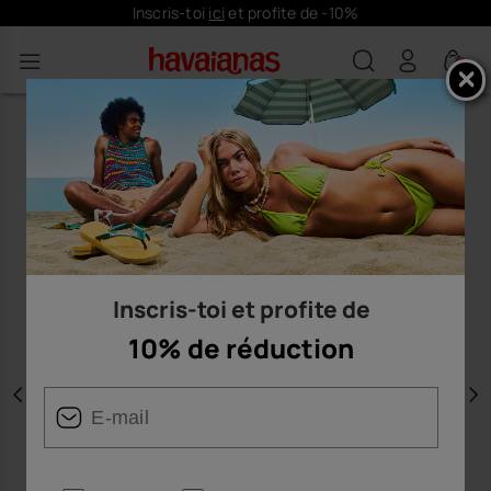
Inscris-toi
ici
et profite de -10%
0
Inscris-toi et profite de
10% de réduction
Précédent
S