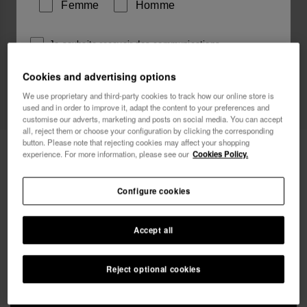
Femme
Homme
Je souhaite recevoir des communications
commerciales par tout moyen. J'ai lu et j'accepte la
Cookies and advertising options
Politique de Confidentialité
.
We use proprietary and third-party cookies to track how our online store is
used and in order to improve it, adapt the content to your preferences and
je veux 10% de
customise our adverts, marketing and posts on social media. You can accept
réduction
all, reject them or choose your configuration by clicking the corresponding
button. Please note that rejecting cookies may affect your shopping
Havaianas Casual bag
36,00 €
experience. For more information, please see our
Cookies Policy.
Livraison offerte sur toutes tes commandes
Configure cookies
Accept all
Reject optional cookies
AJOUTER AU PANIER