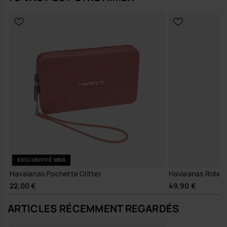
Havaianas Casual Bag Chains est l'accessoire idéal pour une sortie
casual ou une occasion plus stylée.
Trouve ton modèle préféré et donne un coup de boost à ton style
quotidien ! Mesures: 15,5 cm x 20 cm x 5,5 cm
Achète en ligne sur www.havaianas-store.com, la boutique officielle
Havaianas en France, et fais passer ton style au niveau supérieur.
EXCLUSIVITÉ WEB
Havaianas Pochette Glitter
Haviaanas Robe d
22,00 €
49,90 €
ARTICLES RÉCEMMENT REGARDÉS