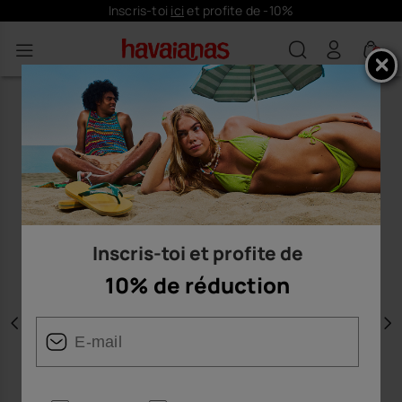
Inscris-toi
ici
et profite de -10%
0
Inscris-toi et profite de
10% de réduction
Précédent
S