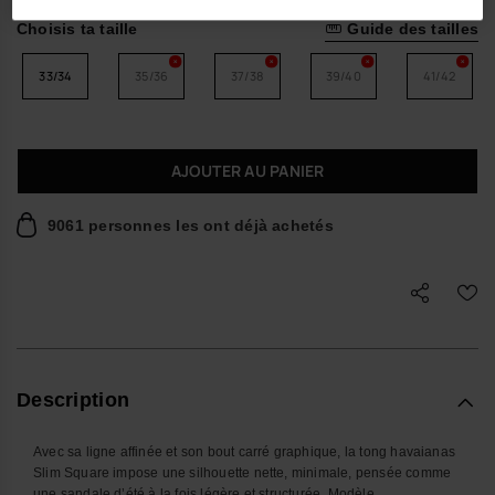
Choisis ta taille
Guide des tailles
33/34
35/36
37/38
39/40
41/42
AJOUTER AU PANIER
9061 personnes les ont déjà achetés
Description
Avec sa ligne affinée et son bout carré graphique, la tong havaianas
Slim Square impose une silhouette nette, minimale, pensée comme
une sandale d’été à la fois légère et structurée. Modèle