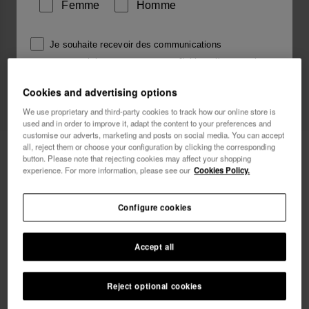
Femme
Homme
Je souhaite recevoir des communications
commerciales par tout moyen. J'ai lu et j'accepte la
Politique de Confidentialité
.
Cookies and advertising options
Bestseller
We use proprietary and third-party cookies to track how our online store is
je veux 10% de
used and in order to improve it, adapt the content to your preferences and
réduction
customise our adverts, marketing and posts on social media. You can accept
all, reject them or choose your configuration by clicking the corresponding
Havaianas Square
30,00 €
button. Please note that rejecting cookies may affect your shopping
experience. For more information, please see our
Cookies Policy.
Livraison offerte. 48 dernières heures!
Configure cookies
Accept all
Reject optional cookies