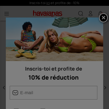
Inscris-toi
ici
et profite de -10%
0
Inscris-toi et profite de
10% de réduction
Précédent
S