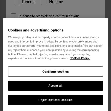
Femme
Homme
Je souhaite recevoir des communications
commerciales par tout moyen. J'ai lu et j'accepte la
Politique de Confidentialité
.
Cookies and advertising options
Exclusivité Web
We use proprietary and third-party cookies to track how our online store is
je veux 10% de
used and in order to improve it, adapt the content to your preferences and
réduction
customise our adverts, marketing and posts on social media. You can accept
all, reject them or choose your configuration by clicking the corresponding
Havaianas Street Shanghai
70,00 €
button. Please note that rejecting cookies may affect your shopping
experience. For more information, please see our
Cookies Policy.
Livraison offerte. Dernier jour !
Configure cookies
Accept all
Choisis ta taille
Guide des tailles
Reject optional cookies
34
35
36
37
38