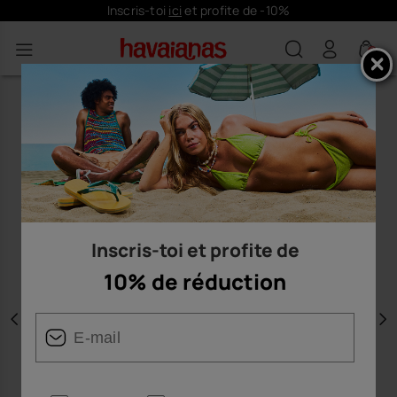
Inscris-toi
ici
et profite de -10%
0
Inscris-toi et profite de
10% de réduction
Précédent
S