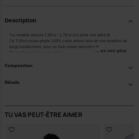
Description
*Le modèle mesure 1,89 m - 1,78 m et il porte une taille M.
Ce T-Shirt coupe ample 100% coton arbore trois de nos modèles de
tongs traditionnels, pour un look urbain décontracté.
... en voir plus
Disponible en plusieurs coloris.
Composition
- MANCHES COURTES
- ENCOLURE CÔTELÉE
Détails
- MOTIF IMPRIMÉ SUR LE DEVANT
Achète en ligne sur www.havaianas-store.com, la boutique officielle
Havaianas en France, et fais passer ton style au niveau supérieur.
TU VAS PEUT-ÊTRE AIMER