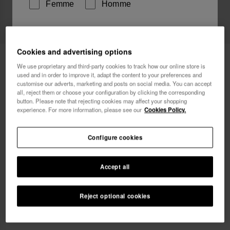
Femme
Homme
Je souhaite recevoir des communications
commerciales par tout moyen. J'ai lu et j'accepte la
Cookies and advertising options
Havaianas T-Shirt FF Collage
29,90 €
Politique de Confidentialité
.
We use proprietary and third-party cookies to track how our online store is
used and in order to improve it, adapt the content to your preferences and
Livraison offerte sur toutes tes commandes
customise our adverts, marketing and posts on social media. You can accept
je veux 10% de
all, reject them or choose your configuration by clicking the corresponding
réduction
button. Please note that rejecting cookies may affect your shopping
experience. For more information, please see our
Cookies Policy.
Choisis ta taille
xs
s
m
l
xl
Configure cookies
Accept all
Bientôt disponible, Préviens-moi
Reject optional cookies