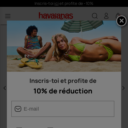
Inscris-toi
ici
et profite de -10%
0
Inscris-toi et profite de
10% de réduction
Précédent
S