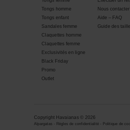
Tongs femme
Effectuer un re
Tongs homme
Nous contacter
Tongs enfant
Aide – FAQ
Sandales femme
Guide des taill
Claquettes homme
Claquettes femme
Exclusivités en ligne
Black Friday
Promo
Outlet
Copyright Havaianas © 2026
Alpargatas
-
Règles de confidentialité
-
Politique de co