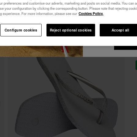
-10% SUR TA 1ÈRE COMMANDE !
our preferences and customise our adverts, marketing and posts on social media. You can ac
Voir tous
se your configuration by clicking the corresponding button. Please note that rejecting cook
Je souhaite rece
Abonne-toi à Havaianas et profite d'avantages exclusifs.
g experience. For more information, please see our
Cookies Policy.
commerciales par 
Rejoins-nous et économise 10%.
j'accepte la
Polit
-10% SUR TA 1ÈRE COMMANDE !
Configure cookies
Reject optional cookies
Accept all
Abonne-toi à Havaianas et profite d'avantages exclusifs.
je ve
ré
Rejoins-nous et économise 10%.