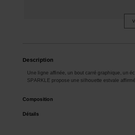
V
Description
Une ligne affinée, un bout carré graphique, un 
SPARKLE propose une silhouette estvale affirmée
Ce modèle s’inscrit naturellement dans un dres
Composition
pièces de mode, capables de passer du short en 
tong design qui assume un esprit sandales prem
Détails
épurées.
Les brides se parent d’un scintillement fin, souli