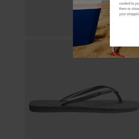
content to y
them or choo
your shoppin