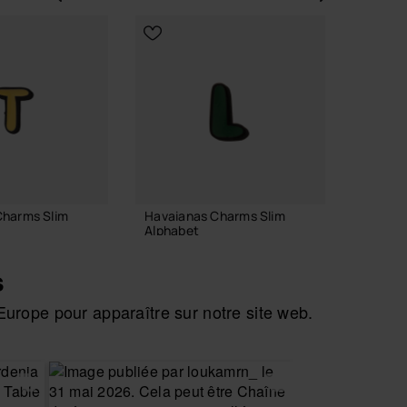
Précédent
Suiva
Charms Slim
Havaianas Charms Slim
Havaia
Alphabet
Balanc
3,90 €
8,90 
s
urope pour apparaître sur notre site web.
R AU PANIER
AJOUTER AU PANIER
AJO