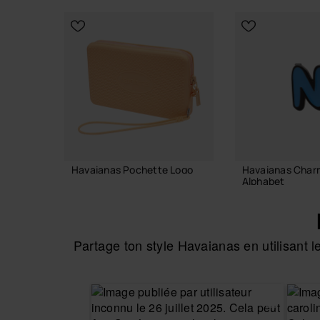
CHOISIR TAILLE
Havaianas Pochette Logo
Havaianas Char
Alphabet
18,00 €
3,90 €
Partage ton style Havaianas en utilisant
AJOUTER AU PANIER
AJOUTER AU