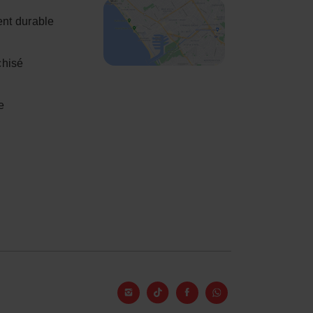
nt durable
chisé
e