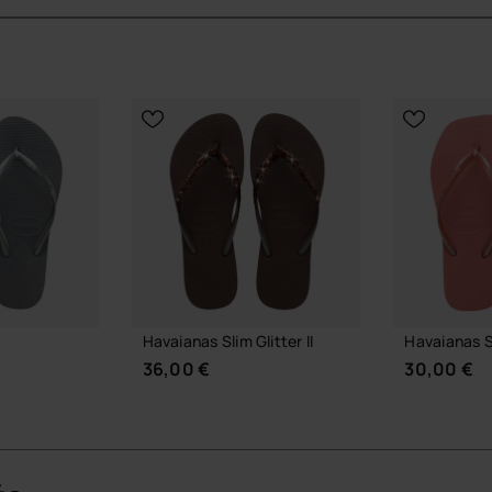
. La structure en plusieurs couches de caoutchouc offre
ion de pied nu propre aux tongs havaianas.
sique des tongs havaianas et allonge visuellement le
sée pour capter la lumière sans effet ostentatoire.
ide, comme signature discrète du design.
lantaire et accompagner le pied tout au long de la
luide, idéale pour les déplacements quotidiens comme
Havaianas Slim Glitter II
Havaianas 
36,00 €
30,00 €
té s’impose comme un réflexe de saison, de la plage à
ne, un jean droit légèrement raccourci ou un ensemble
nt juste ce qu’il faut de brillance à une silhouette