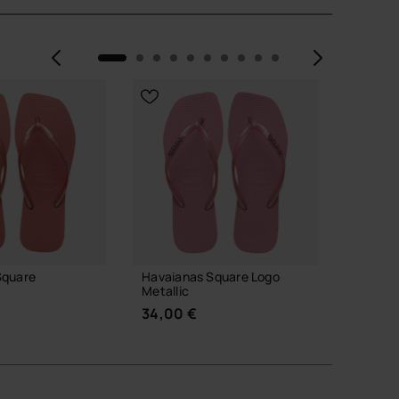
Précédent
Suiva
NOUVEA
Square
Havaianas Square Logo
Havaian
Metallic
30,00
34,00 €