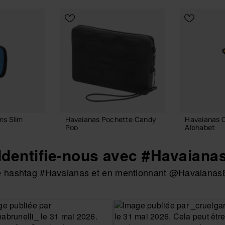
ms Slim
Havaianas Pochette Candy
Havaianas 
Pop
Alphabet
22,00 €
3,90 €
Identifie-nous avec #Havaiana
 le hashtag #Havaianas et en mentionnant @HavaianasE
 PANIER
AJOUTER AU PANIER
AJOUTE