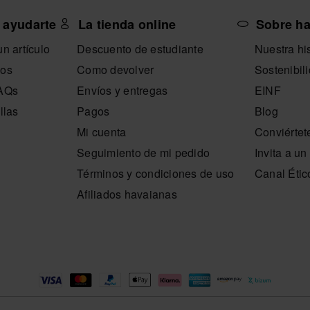
 ayudarte
La tienda online
Sobre h
A TALLA
SELECCIONA TALLA
SELECC
n artículo
Descuento de estudiante
Nuestra his
nos
Como devolver
Sostenibil
FAQs
Envíos y entregas
EINF
llas
Pagos
Blog
Mi cuenta
Conviértet
Seguimiento de mi pedido
Invita a u
Términos y condiciones de uso
Canal Étic
Afiliados havaianas