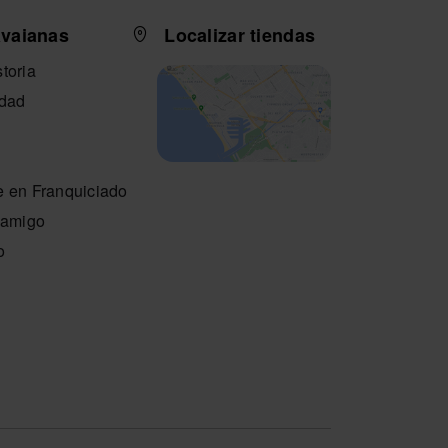
SELECCIONA TALLA
avaianas
Localizar tiendas
IONA TALLA
SE
toria
idad
e en Franquiciado
n amigo
o