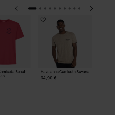
Anterior
Siguie
Camiseta Beach
Havaianas Camiseta Savana
Havaia
ian
Collage
34,90 €
29,90