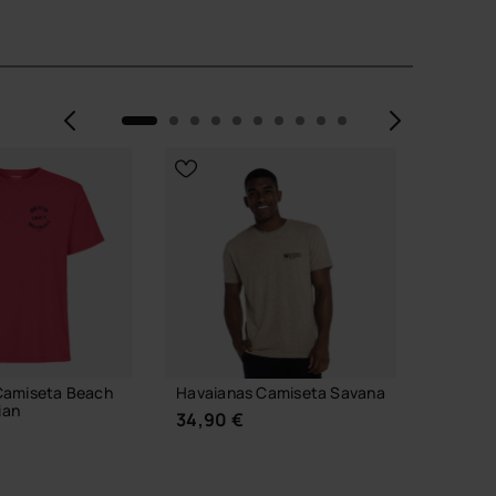
Anterior
Siguie
Camiseta Beach
Havaianas Camiseta Savana
Havaia
ian
Collage
34,90 €
29,90