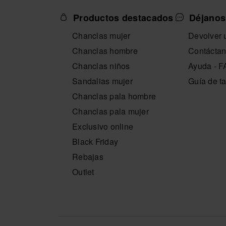
Productos destacados
Déjanos
SELECCIONA TALLA
SELECCION
Chanclas mujer
Devolver u
Chanclas hombre
Contácta
Chanclas niños
Ayuda - 
Sandalias mujer
Guía de ta
Chanclas pala hombre
Chanclas pala mujer
Exclusivo online
Black Friday
Rebajas
Outlet