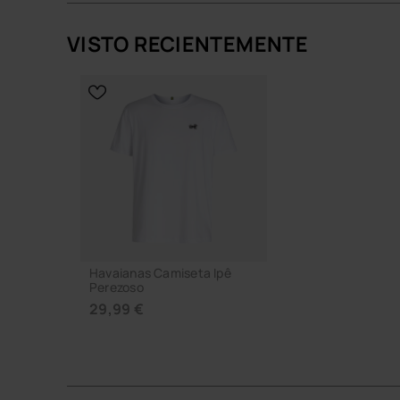
VISTO RECIENTEMENTE
SELECCIONA TALLA
SELECCION
Havaianas Camiseta Ipê
Perezoso
29,99 €