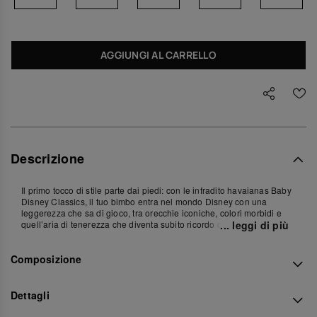
AGGIUNGI AL CARRELLO
Descrizione
Il primo tocco di stile parte dai piedi: con le infradito havaianas Baby
Disney Classics, il tuo bimbo entra nel mondo Disney con una
leggerezza che sa di gioco, tra orecchie iconiche, colori morbidi e
quell’aria di tenerezza che diventa subito ricordo di famiglia.
... leggi di più
La calzata è avvolgente ma libera, pensata per seguire ogni piccolo
Composizione
movimento: i primi passi, le corse ancora un po’ goffe, il bisogno di
sentirsi quasi scalzi ma protetti. Il cinturino morbido che abbraccia il
tallone accompagna il piede senza costringerlo, mentre la suola
flessibile segue l’appoggio naturale, così ogni passo è comodo e
Dettagli
leggero.