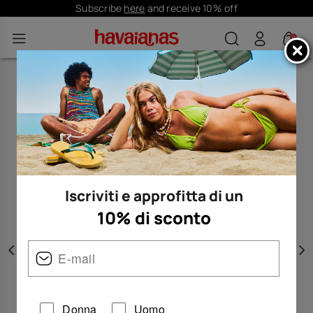
Subscribe
here
and receive 10% off
0
Iscriviti e approfitta di un
10% di sconto
Precedente
A
Donna
Uomo