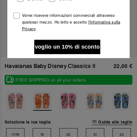
Vorrei ricevere informazioni commerciali attraverso
qualsiasi mezzo. Ho letto e accetto
l'Informativa sulla
Privacy
.
voglio un 10% di sconto
22,00 €
Havaianas Baby Disney Classics II
FREE SHIPPING on all your orders
Seleziona la tua taglia
Guida alle taglie
17/18
19
20
21
22