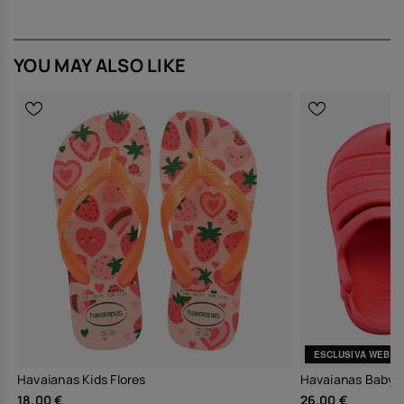
Le Baby Disney Classics giocano con dettagli che parlano da soli: il
pin con le orecchie di Mickey, Minnie o Winnie the Pooh diventa un
piccolo gioiello in miniatura, mentre la texture della suola e delle
fascette regala una sensazione piacevole al tatto, pensata per la
YOU MAY ALSO LIKE
pelle delicata dei più piccoli e per uno stile che si riconosce subito,
anche in formato baby.
Design e stile
Linea compatta, proporzioni studiate per il piede dei più piccoli
e fascette che avvolgono senza appesantire.
Colori vivaci ma armoniosi, stampe Disney dolci e grafiche
pulite che mantengono l’infradito baby curato anche nel gioco.
Dettaglio iconico: il pin con le orecchie del personaggio sulla
fascetta frontale, firma giocosa e immediatamente riconoscibile
di havaianas.
Comfort e vestibilità
Materiali morbidi e piacevoli al tatto, pensati per una
sensazione di comfort naturale fin dal primo utilizzo.
Struttura leggera che segue i movimenti, tra passeggino,
tappeto gioco e primi passi all’aria aperta.
Facili da indossare e togliere, diventano il gesto quotidiano che
ESCLUSIVA WEB
il tuo bimbo impara a riconoscere come parte del suo piccolo
rituale.
Havaianas Kids Flores
Havaianas Baby 
18,00 €
26,00 €