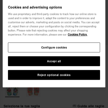
Cookies and advertising options
Vorrei ricevere informazioni commerciali attraverso
We use proprietary and third-party cookies to track how our online store is
qualsiasi mezzo. Ho letto e accetto
l'Informativa sulla
used and in order to improve it, adapt the content to your preferences and
customise our adverts, marketing and posts on social media. You can accept
Privacy
.
all, reject them or choose your configuration by clicking the corresponding
button. Please note that rejecting cookies may affect your shopping
experience. For more information, please see our
Cookies Policy.
voglio un 10% di sconto
Configure cookies
22,00 €
Havaianas Baby Peppa Pig
Accept all
Reject optional cookies
Seleziona la tua taglia
Guida alle taglie