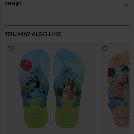
cambiare direzione senza pensarci.
Dettagli
Le fascette, leggere ma strutturate (fascetta 95% + logo 5%),
assicurano un appoggio saldo sulla parte anteriore, mentre la suola
(suola 98,5% + transfer 1,5%) offre una base flessibile e resistente. Il
pin sagomato a forma di Peppa sul cinturino è il dettaglio che cattura
lo sguardo e rende ogni passo immediatamente riconoscibile.
YOU MAY ALSO LIKE
Design e stile
Linea baby studiata per i primi passi: infradito compatta,
proporzioni contenute e cinturino sul tallone che accompagna
il movimento.
Stampe di Peppa e George a contrasto, colori pieni e allegri
che si armonizzano con la suola, per un’infradito estiva che si
nota senza mai esagerare.
Pin tridimensionale di Peppa sulla fascetta e texture iconica
havaianas sulla suola per un tocco di stile riconoscibile anche
in miniatura.
Comfort e vestibilità
Appoggio morbido e naturale, pensato per piedini in crescita
che hanno bisogno di libertà e protezione allo stesso tempo.
Struttura leggera che segue i movimenti senza appesantire,
ideale per correre, gattonare, alzarsi e ricominciare da capo.
Facili da infilare e togliere, diventano rapidamente il gesto
semplice con cui inizi e chiudi le giornate tra casa, passeggiata