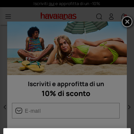
Iscriviti
qui
e approfitta di un -10%
0
Iscriviti e approfitta di un
10% di sconto
Precedente
A
Donna
Uomo