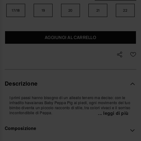
17/18
19
20
21
22
AGGIUNGI AL CARRELLO
Descrizione
I primi passi hanno bisogno di un alleato tenero ma deciso: con le
infradito havaianas Baby Peppa Pig ai piedi, ogni movimento del tuo
bimbo diventa un piccolo racconto di stile, tra colori vivaci e il sorriso
inconfondibile di Peppa.
... leggi di più
La suola morbida accoglie il piedino mentre il cinturino elastico sul
Composizione
tallone segue ogni passo, ogni corsa incerta, ogni stop improvviso. Il
piede resta abbracciato con naturalezza, lasciando il collo scoperto
e libero di muoversi, così il tuo bambino può esplorare, giocare,