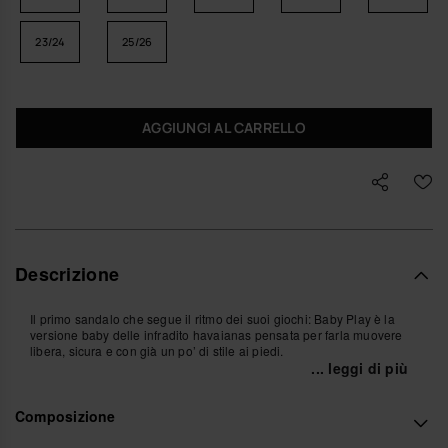
23/24
25/26
AGGIUNGI AL CARRELLO
Descrizione
Il primo sandalo che segue il ritmo dei suoi giochi: Baby Play è la
versione baby delle infradito havaianas pensata per farla muovere
libera, sicura e con già un po’ di stile ai piedi.
... leggi di più
La pianta ergonomica accompagna ogni passo, ogni salto, ogni
corsa incerta, assecondando il modo naturale in cui il piedino
Composizione
appoggia a terra. Il morbido cinturino in velcro si regola in un gesto e
abbraccia con delicatezza, mentre il pratico pull-strap sul retro rende
il momento di infilare i sandali un movimento semplice e veloce,