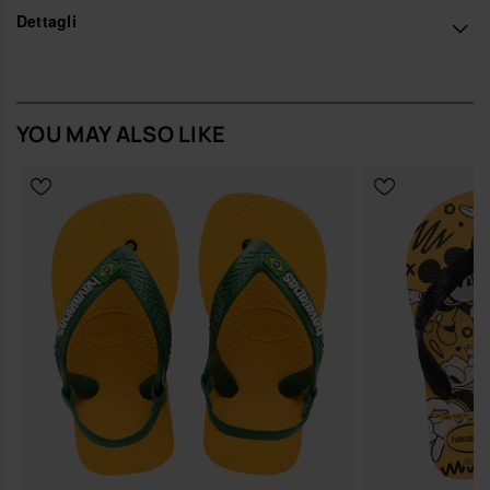
senza interruzioni nel gioco.
Dettagli
La struttura in materiale resistente ma soffice al tatto crea una base
stabile e confortevole, con la suola studiata per sostenere e la
tomaia leggera che non appesantisce. Le grafiche stampate
aggiungono un dettaglio giocoso, come un piccolo mondo illustrato
da portare sempre con sé.
YOU MAY ALSO LIKE
Design e stile
Silhouette compatta, con suola leggermente sagomata e linee
avvolgenti pensate per seguire la forma del piedino.
Colori pieni e vivaci, finiture pulite e armoniose che rendono
questi sandali baby facili da abbinare a body, shorts e mini abiti
estivi.
Dettagli iconici havaianas nella texture della suola e nelle
grafiche, per un richiamo discreto al mondo delle infradito del
brand.
Comfort e vestibilità
Calzata morbida e naturale, studiata per accompagnare il
piede senza sfregamenti, anche quando i tempi del gioco si
allungano.
Struttura leggera che lascia il piedino libero di muoversi,
correre, piegarsi, senza rigidità.
Facili da indossare e togliere grazie al cinturino in velcro e al