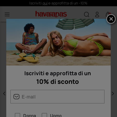
Iscriviti
qui
e approfitta di un -10%
0
Iscriviti e approfitta di un
10% di sconto
Precedente
A
Donna
Uomo