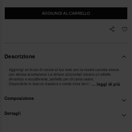
AGGIUNGI AL CARRELLO
Descrizione
Aggiungi un tocco di colore al tuo look con la nostra canotta vivace
con strisce arcobaleno! Le strisce orizzontali creano un effetto
dinamico e accattivante, perfetto per chi ama osare.
Disponibile in bianco classico o verde oliva terroso, questa canotta è
... leggi di più
perfetta per il tempo libero, le giornate estive o come capo da
sovrapposizione.
Composizione
Comfort e stile si uniscono in questo pezzo essenziale e super
trendy!
Acquista online su www.havaianas-store.com, il negozio ufficiale
Havaianas in Italia, e porta il tuo stile a un livello superiore.
Dettagli