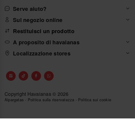
Serve aiuto?
Sul negozio online
Restituisci un prodotto
A proposito di havaianas
Localizzazione stores
Copyright Havaianas © 2026
Alpargatas
-
Politica sulla riservatezza
-
Politica sui cookie