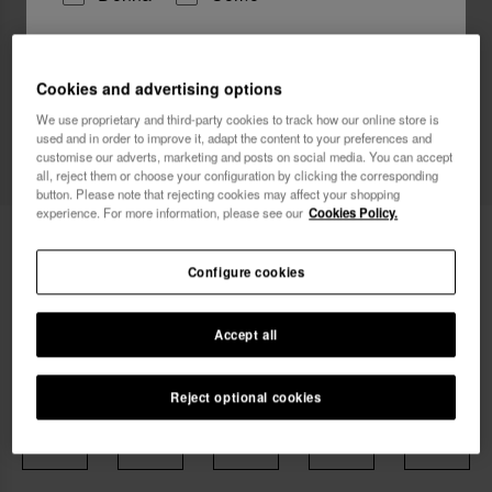
Vorrei ricevere informazioni commerciali attraverso
qualsiasi mezzo. Ho letto e accetto
l'Informativa sulla
Cookies and advertising options
Privacy
.
We use proprietary and third-party cookies to track how our online store is
used and in order to improve it, adapt the content to your preferences and
customise our adverts, marketing and posts on social media. You can accept
voglio un 10% di sconto
all, reject them or choose your configuration by clicking the corresponding
button. Please note that rejecting cookies may affect your shopping
experience. For more information, please see our
Cookies Policy.
24,90 €
Havaianas Canottiera Classic
Configure cookies
Accept all
Reject optional cookies
Seleziona la tua taglia
xs
s
m
l
xl