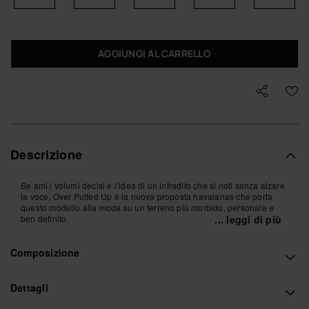
AGGIUNGI AL CARRELLO
Descrizione
Se ami i volumi decisi e l’idea di un infradito che si noti senza alzare
la voce, Over Puffed Up è la nuova proposta havaianas che porta
questo modello alla moda su un terreno più morbido, personale e
ben definito.
... leggi di più
Ai piedi, la silhouette gioca con l’equilibrio: la suola doppio strato
Composizione
resta leggera, ti regala qualche millimetro in più e accompagna il
passo con una morbida elasticità, mentre i profili imbottiti avvolgono
il piede come un bordo soffice che segue ogni movimento, dal bar
sulla spiaggia all’aperitivo in città.
Dettagli
La struttura è semplice ma studiata nei contrasti: la base in materiale