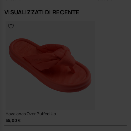
modello.
Immaginala con un mini dress e occhiali scuri per un tocco urbano,
VISUALIZZATI DI RECENTE
con il tuo denim preferito e una canotta dal taglio maschile per un
look rilassato, oppure con vestito lungo per lasciare che siano
queste infradito di qualità a definire l’insieme: scegli tu se far parlare
il butter yellow, il verde o il coffee.
Qualità e durata
Materiali selezionati e costruzione studiata per accompagnare
estate dopo estate, con una suola che mantiene struttura e una
fascetta che conserva forma e volume nel tempo.
È la tipica infradito havaianas che non indossi solo per comodità, ma
perché racconta subito come ti piace occupare lo spazio, un passo
alla volta.
Acquista online su www.havaianas-store.com, il negozio ufficiale
Havaianas in Italia, e porta il tuo stile a un livello superiore.
Havaianas Over Puffed Up
55,00 €