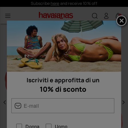
Subscribe
here
and receive 10% off
0
Iscriviti e approfitta di un
10% di sconto
Precedente
A
Donna
Uomo