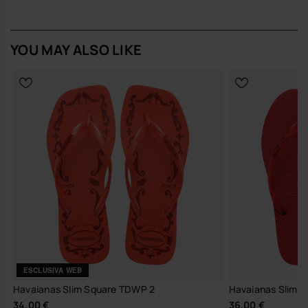
resistente (98,5%) con serigrafia discreta (1,5%) lavora in armonia
con la parte superiore (95% + logo 5%), trasformata in una fascetta
imbottita in poliestere dall’effetto plush, chiusa da un nodo alto che
richiama un piccolo dettaglio di design. Il logo havaianas in silicone
YOU MAY ALSO LIKE
è applicato in modo pulito e ordinato, e completa il gioco di volumi.
Design e stile
Silhouette a infradito con suola a doppio strato: profilo
compatto ma leggermente rialzato, dal look morbido e
contemporaneo.
Tonalità butter yellow, verde e coffee: cromie piene ma
raffinate, pensate per dialogare con pelle abbronzata, denim,
lino e neutri urbani.
Dettaglio nodo sulle fascette imbottite e logo havaianas in
silicone: firma discreta ma riconoscibile, che rende l’infradito
immediatamente riconoscibile.
Comfort e vestibilità
Bordi imbottiti che sfiorano il piede con una morbidezza
continua, proteggendo con naturalezza senza appesantire.
Struttura leggera che segue il passo con naturalezza, ideale
per chi vive le infradito donna come un’estensione del proprio
ESCLUSIVA WEB
modo di muoversi.
Infradito estivo da indossare per ore: dal primo caffè al
Havaianas Slim Square TDWP 2
Havaianas Slim Sp
tramonto, senza dover mai pensare a cambiare ritmo o
34,00 €
36,00 €