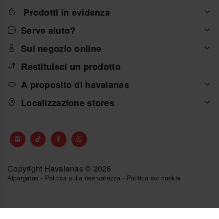
Prodotti in evidenza
Serve aiuto?
Sul negozio online
Restituisci un prodotto
A proposito di havaianas
Localizzazione stores
Copyright Havaianas © 2026
Alpargatas
-
Politica sulla riservatezza
-
Politica sui cookie