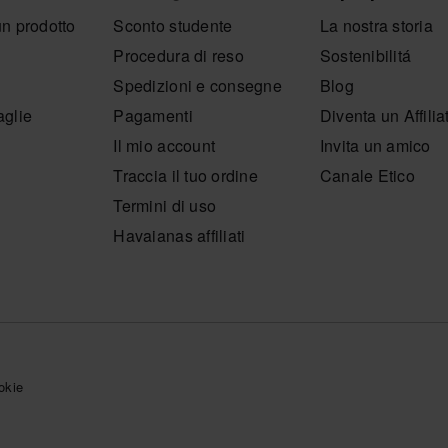
un prodotto
Sconto studente
La nostra storia
Procedura di reso
Sostenibilitá
Spedizioni e consegne
Blog
aglie
Pagamenti
Diventa un Affilia
Il mio account
Invita un amico
Traccia il tuo ordine
Canale Etico
Termini di uso
Havaianas affiliati
okie