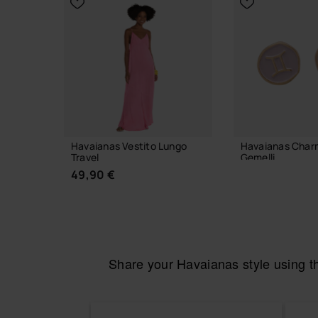
Havaianas Vestito Lungo
Havaianas Char
Travel
Gemelli
49,90 €
6,90 €
AGGIUNGI AL
Share your Havaianas style using 
SCEGLI LA TAGLIA