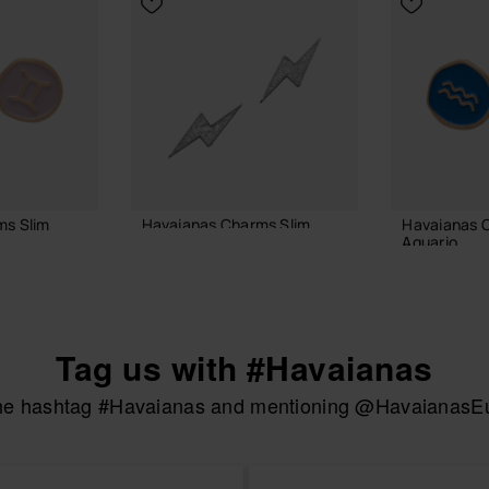
ms Slim
Havaianas Charms Slim
Havaianas 
Aquario
7,90 €
6,90 €
Tag us with #Havaianas
AGGIUNGI AL CARRELLO
 CARRELLO
AGGIUNGI
the hashtag #Havaianas and mentioning @HavaianasEur