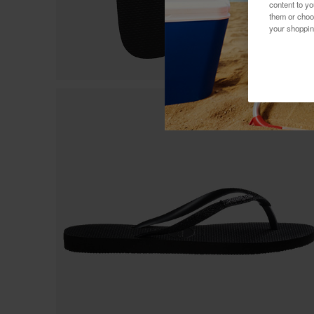
content to y
them or choo
your shoppin