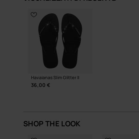
Suola progettata per resistere nel tempo, mante
stagione dopo stagione senza perdere il suo equi
SCEGLI LA TAGLIA
SCEGLI LA
Se ti piace brillare senza mai esagerare, con Slim 
con la naturalezza di un gesto che ti assomiglia.
Acquista online su www.havaianas-store.com, il neg
un livello superiore.
Havaianas Slim Glitter II
36,00 €
SHOP THE LOOK
SCEGLI LA TAGLIA