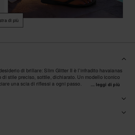
tra di più
siderio di brillare: Slim Glitter II è l’infradito havaianas
 di stile preciso, sottile, dichiarato. Un modello iconico
iare una scia di riflessi a ogni passo.
... leggi di più
ffusolata e leggera, che accompagna il movimento senza
il collo del piede con naturalezza, seguendo il ritmo del
a suola fine asseconda il passo con una flessibilità
ia di glitter che, alla luce, esplode in bagliori intensi
rga come un dettaglio ben definito. La suola in materiale