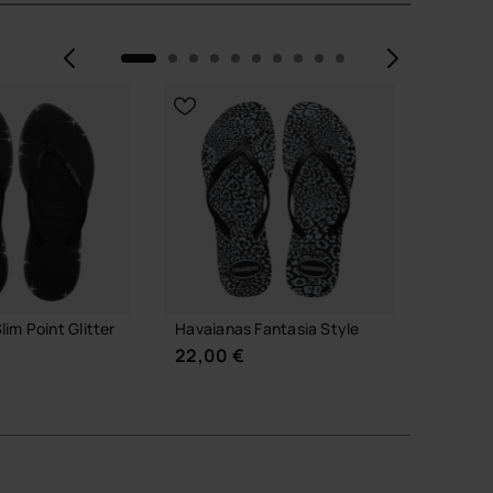
Precedente
Avanti
im Point Glitter
Havaianas Fantasia Style
Havaian
22,00 €
40,00