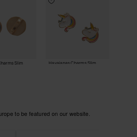
Charms Slim
Havaianas Charms Slim
Havaia
Alfabet
7,90 €
3,90 
AGGIUNGI AL CARRELLO
 AL CARRELLO
AGGI
ope to be featured on our website.