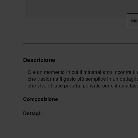
Mos
Descrizione
C’è un momento in cui il minimalismo incontra il de
che trasforma il gesto più semplice in un dettaglio
che vive di luce propria, pensato per chi ama lasc
Il profilo slim disegna il piede con una linea a
Composizione
mai appesantirlo. Le fascette sottili abbracciano 
corpo tra città, mare e serate all’aperto, mentre l
Dettagli
discreta e continua.
Le fascette sono interamente ricoperte da una piogg
e vibranti, lasciando che il logo a contrasto eme