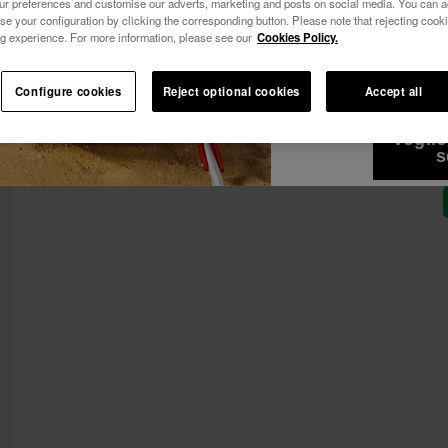
our preferences and customise our adverts, marketing and posts on social media. You can ac
Vedi tutto
se your configuration by clicking the corresponding button. Please note that rejecting cook
Iscriviti ad Havaianas per vantaggi esclusivi.
g experience. For more information, please see our
Cookies Policy.
Vorrei ricevere i
attraverso qualsi
Iscriviti e risparmia il 10%
-10% SUL TUO PRIMO ORDINE!
l'Informativa sull
Configure cookies
Reject optional cookies
Accept all
Iscriviti ad Havaianas per vantaggi esclusivi.
voglio
Iscriviti e risparmia il 10%
s