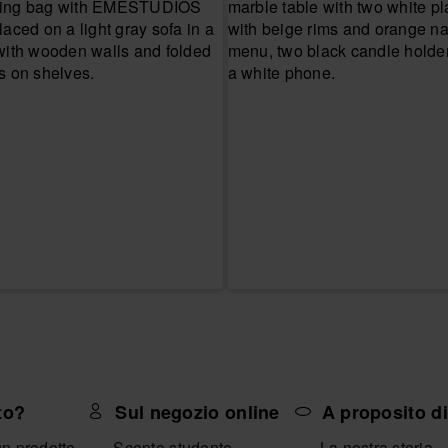
to?
Sul negozio online
A proposito d
un prodotto
Sconto studente
La nostra storia