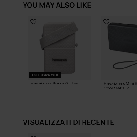
YOU MAY ALSO LIKE
ESCLUSIVA WEB
Havaianas Borsa Glitter
Havaianas Mini 
Cool Metallic
24,00 €
18,00 €
VISUALIZZATI DI RECENTE
AGGIUNGI AL CARRELLO
AGGIUNGI AL