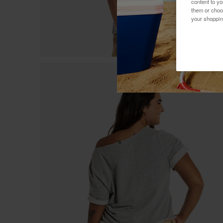
content to y
them or choo
your shoppin