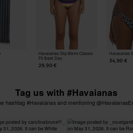
o
Havaianas Slip Bikini Classic
Havaianas Sl
Fit Best Day
34,90 €
29,90 €
Tag us with #Havaianas
 CARRELLO
the hashtag #Havaianas and mentioning @HavaianasEur
SCEGLI
SCEGLI LA TAGLIA