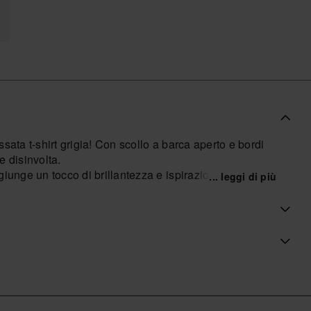
sata t-shirt grigia! Con scollo a barca aperto e bordi
e disinvolta.
iunge un tocco di brillantezza e ispirazione,
... leggi di più
are outfit a strati, questa t-shirt diventerà la tua
ozio ufficiale Havaianas in Italia, e porta il tuo stile a