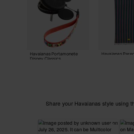
Havaianas Portamonete
Havaianas Pare
Disney Classics
40,00 €
18,00 €
AGGIUNGI AL
AGGIUNGI AL CARRELLO
Share your Havaianas style using 