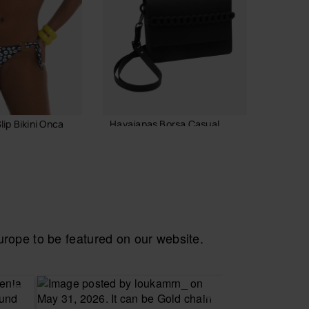
ip Bikini Onca
Havaianas Borsa Casual
Havaian
36,00 €
39,90
AGGIUNGI AL CARRELLO
ope to be featured on our website.
 LA TAGLIA
SC