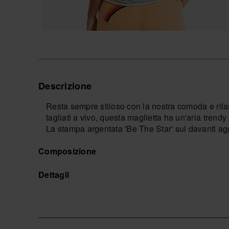
Descrizione
Resta sempre stiloso con la nostra comoda e rilas
tagliati a vivo, questa maglietta ha un'aria trendy 
La stampa argentata 'Be The Star' sul davanti agg
rendendola un pezzo unico nel tuo guardaroba.
Composizione
Perfetta per il tempo libero, per rilassarsi o per cre
preferita in un attimo!
Acquista online su www.havaianas-store.com, il neg
Dettagli
un livello superiore.