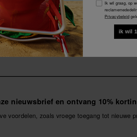
Ik wil graag, op 
Alles bekijken
Abonneer je op Havaianas en geniet van exclusieve voorde
reclamemededelin
Privacybeleid
gel
Kom en geniet van -10%
10% KORTING OP JE 1e BESTELLING!
ik wil
Abonneer je op Havaianas en geniet van exclusieve voorde
s Rugzak Colors II
Havaianas Rugzak
Kom en geniet van -10%
€
32,00 €
IN WINKELMAND
IN WINKELMAND
onze nieuwsbrief en ontvang 10% kortin
ieve voordelen, zoals vroege toegang tot nieuwe 