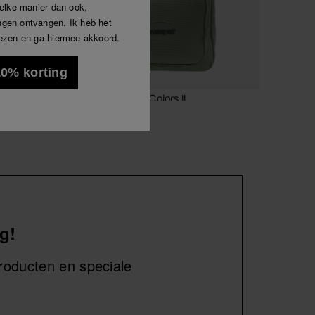
welke manier dan ook,
Luna
len.
gen ontvangen. Ik heb het
ezen en ga hiermee akkoord.
Alles bekijken
 10% korting
len.
Havaianas Rugzak Colors II
40,00 €
IN WINKELMAND
g!
producten en speciale