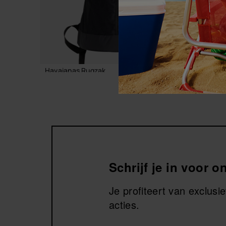
Havaianas Rugzak
Havaiana
32,00 €
40,00 
IN WINKELMAND
Schrijf je in voor 
Je profiteert van exclus
acties.