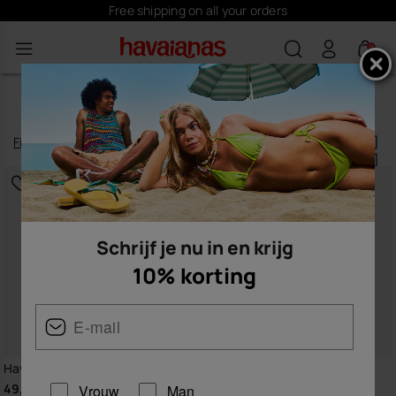
Free shipping on all your orders
0
BOARDSHORTS HEREN
Filteren
en
sorteren
12
artikelen
|
Schrijf je nu in en krijg
10% korting
Havaianas Zwemshort Classic
Havaianas Zwemshort New
Stripes Exp
49,90 €
Vrouw
Man