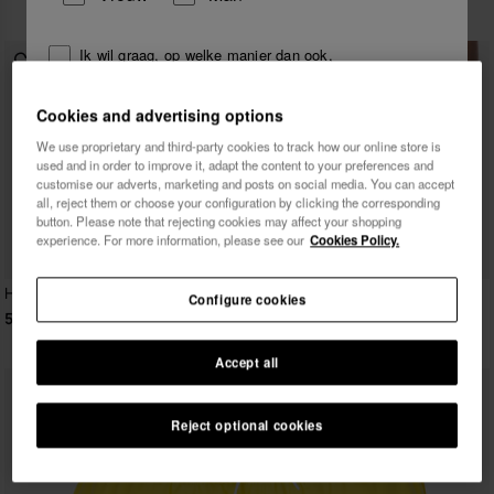
49,90 €
Ik wil graag, op welke manier dan ook,
reclamemededelingen ontvangen. Ik heb het
Privacybeleid
gelezen en ga hiermee akkoord.
Cookies and advertising options
We use proprietary and third-party cookies to track how our online store is
used and in order to improve it, adapt the content to your preferences and
ik wil 10% korting
customise our adverts, marketing and posts on social media. You can accept
all, reject them or choose your configuration by clicking the corresponding
button. Please note that rejecting cookies may affect your shopping
experience. For more information, please see our
Cookies Policy.
Havaianas Zwemshort Tucano
Havaianas Zwemshort New
Configure cookies
Stripes Exp
54,90 €
49,90 €
Accept all
Reject optional cookies