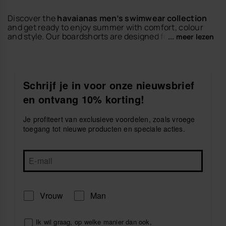
Discover the
havaianas men’s swimwear collection
and get ready to enjoy summer with comfort, colour
and style. Our boardshorts are designed for beach
... meer lezen
days, pool plans, holidays and any moment by the
water.
Easy to wear and easy to combine, they are the
perfect match for
men’s flip-flops
,
men's slides
or
Schrijf je in voor onze nieuwsbrief
men's bags
. Choose your favourite design and create
en ontvang 10% korting!
a relaxed summer look with the unmistakable
havaianas spirit.
Je profiteert van exclusieve voordelen, zoals vroege
Explore men’s boardshorts by havaianas and enjoy
toegang tot nieuwe producten en speciale acties.
every sunny plan with freedom and comfort.
Vrouw
Man
Ik wil graag, op welke manier dan ook,