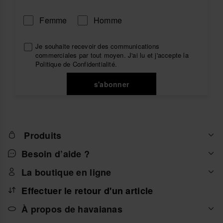
les ensembles plus habillés. Adopte l’esprit brésilien
avec havaianas et trouve ton bonheur parmi nos
Femme
Homme
sandales pour femme
.
Je souhaite recevoir des communications
commerciales par tout moyen. J'ai lu et j'accepte la
Politique de Confidentialité
.
s'abonner
Produits
Besoin d’aide ?
La boutique en ligne
Effectuer le retour d'un article
À propos de havaianas