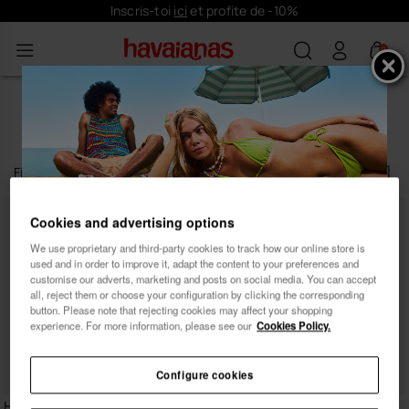
Inscris-toi
ici
et profite de -10%
0
SANDALES ARGENTÉES POUR
FEMME
Filtrer
et
trier
2
produits
|
Cookies and advertising options
We use proprietary and third-party cookies to track how our online store is
Inscris-toi et profite de
used and in order to improve it, adapt the content to your preferences and
10% de réduction
customise our adverts, marketing and posts on social media. You can accept
all, reject them or choose your configuration by clicking the corresponding
button. Please note that rejecting cookies may affect your shopping
experience. For more information, please see our
Cookies Policy.
Configure cookies
Femme
Homme
Havaianas Una Manga
Havaianas Una Acai