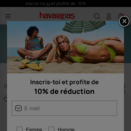
LIVRAISON OFFERTE sur toutes les commandes
0
PERSONNALISATION
Inscris-toi et profite de
Filtrer
et
trier
10% de réduction
45
produits
|
Femme
Homme