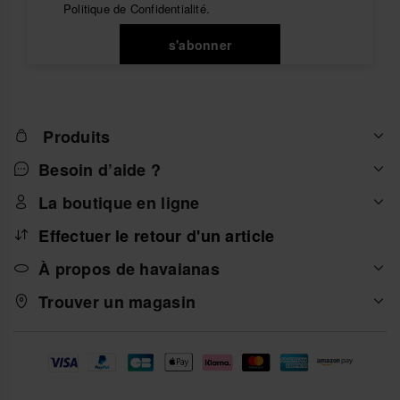
Politique de Confidentialité
.
est aujourd’hui une forme d’expression personnelle
où chaque détail compte. Des compositions discrètes
aux combinaisons plus audacieuses, les charms
s'abonner
offrent des possibilités infinies pour créer des
sandales personnalisées aussi uniques que toi.
Chaque pièce ajoute une touche distinctive à tes
flip-
flops
, transformant un basique en véritable élément
de design.
Produits
Explore notre sélection de
charms pour homme
et
Besoin d’aide ?
donne à tes havaianas un style propre, exclusif et
sophistiqué. Parce que la véritable personnalisation
La boutique en ligne
se trouve dans les détails, et chaque charm est une
opportunité de raconter ton histoire pas à pas.
Effectuer le retour d'un article
À propos de havaianas
Trouver un magasin