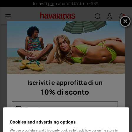
Iscriviti
qui
e approfitta di un -10%
0
Iscriviti e approfitta di un
10% di sconto
Cookies and advertising options
Donna
Uomo
We use proprietary and third-party cookies to track how our online store is