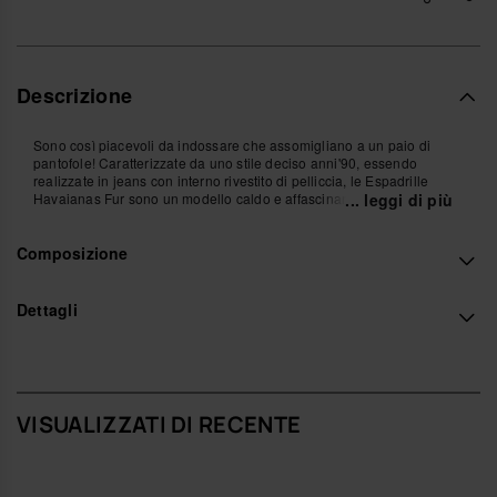
Descrizione
Sono così piacevoli da indossare che assomigliano a un paio di
pantofole! Caratterizzate da uno stile deciso anni'90, essendo
realizzate in jeans con interno rivestito di pelliccia, le Espadrille
Havaianas Fur sono un modello caldo e affascinante.
... leggi di più
Questa calzatura bicolore gioca con le tonalità del blu e sarà l'alleato
perfetto nei giorni più freddi.
Composizione
Acquista online su www.havaianas-store.com, il negozio ufficiale
Havaianas in Italia, e porta il tuo stile a un livello superiore.
Dettagli
VISUALIZZATI DI RECENTE