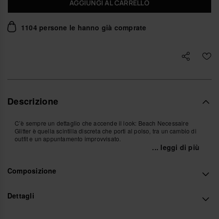
AGGIUNGI AL CARRELLO
1104 persone le hanno già comprate
Descrizione
C’è sempre un dettaglio che accende il look: Beach Necessaire
Glitter è quella scintilla discreta che porti al polso, tra un cambio di
outfit e un appuntamento improvvisato.
... leggi di più
Si muove con te, segue i tuoi gesti, resta morbida in mano mentre
cerchi il rossetto o il telefono. È la piccola borsa che attraversa la
Composizione
giornata senza mai sembrare fuori posto, dalla spiaggia alla città,
dall’aperitivo al tramonto alla cena all’ultimo minuto.
Realizzata in silicone pieno e compatto, avvolge ciò che ti serve in
Dettagli
una superficie morbida al tatto, con la texture iconica delle infradito
havaianas trasformata in dettaglio a rilievo. Il finish glitter cattura la
luce con eleganza, mentre il logo metallico minimal chiude il design