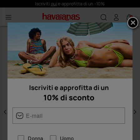
Iscriviti
qui
e approfitta di un -10%
0
Iscriviti e approfitta di un
10% di sconto
Precedente
A
Donna
Uomo