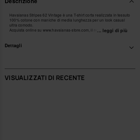
Descrizione
Havaianas Stripes 62 Vintage è una T-shirt corta realizzata in tessuto
100% cotone con maniche di media lunghezza per un look casual
ultra comodo.
Acquista online su www.havaianas-store.com, il negozio ufficiale
... leggi di più
Havaianas in Italia, e porta il tuo stile a un livello superiore.
Dettagli
VISUALIZZATI DI RECENTE