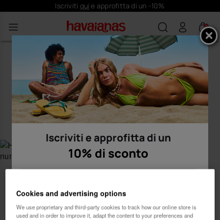
Iscriviti
qui
e approfitta di un -10%
0
Iscriviti e approfitta di un
10% di sconto
Cookies and advertising options
We use proprietary and third-party cookies to track how our online store is
used and in order to improve it, adapt the content to your preferences and
Donna
Uomo