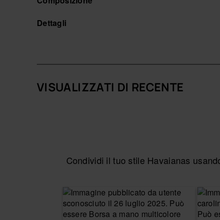
Composizione
Acquista online su www.havaianas-store.com, il neg
un livello superiore.
Dettagli
VISUALIZZATI DI RECENTE
Condividi il tuo stile Havaianas usa