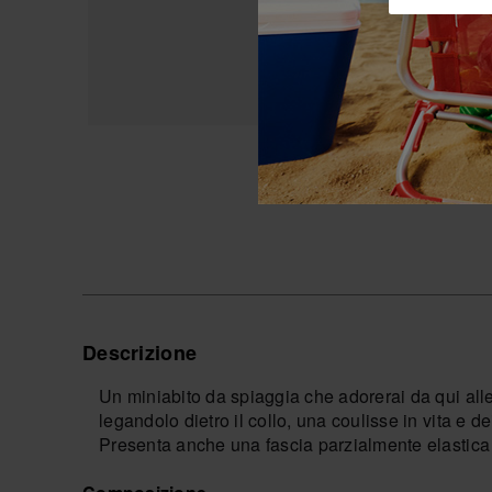
Descrizione
Un miniabito da spiaggia che adorerai da qui alle
legandolo dietro il collo, una coulisse in vita e de
Presenta anche una fascia parzialmente elastica s
È disponibile in due colori: nero e corallo.