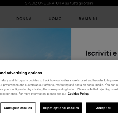
SPEDIZIONE GRATUITA su tutti gli ordini
DONNA
UOMO
BAMBINI
onna
Iscriviti 
CALZATURE
CALZATURE
ABBIGLIAMENTO
ABBIGLIAMENTO
ACCESSORI
ACCESSORI
Novità
Novità
Costumi
T-shirts
Personalizzazione
Personalizzazione
10% d
Infradito
Infradito
T-shirts
Costumi da bagno
Borse mare
Borse e zaini
and advertising options
Asciugamani e
etary and third-party cookies to track how our online store is used and in order to improve 
Sandali
Ciabatte
Vestiti
Calzini
Zaini
materassini
our preferences and customise our adverts, marketing and posts on social media. You can ac
Asciugamani e
se your configuration by clicking the corresponding button. Please note that rejecting cook
Ciabatte
Vedi tutto
Calzini
Vedi tutto
Portachiavi
materassini
g experience. For more information, please see our
Cookies Policy.
Cozy
Vedi tutto
Portachiavi
Vedi tutto
Configure cookies
Reject optional cookies
Accept all
Wedding
Vedi tutto
Donna
-10% SUL TUO PRIMO ORDINE!