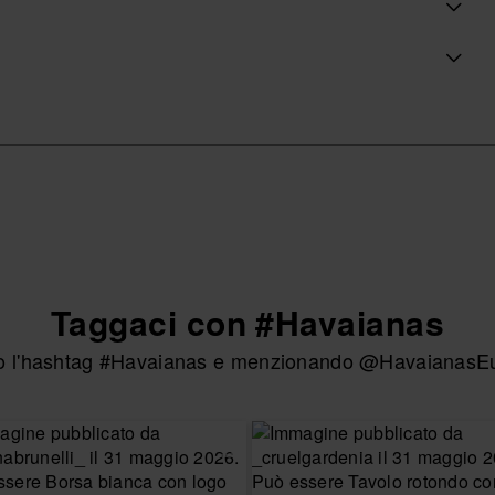
ozio ufficiale Havaianas in Italia, e porta il tuo stile a
Taggaci con #Havaianas
ndo l'hashtag #Havaianas e menzionando @HavaianasEur