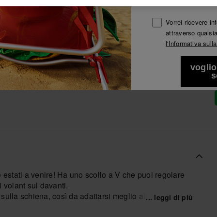
Vedi tutto
Iscriviti ad Havaianas per vantaggi esclusivi.
Vorrei ricevere i
attraverso qualsi
Iscriviti e risparmia il 10%
-10% SUL TUO PRIMO ORDINE!
l'Informativa sull
Iscriviti ad Havaianas per vantaggi esclusivi.
voglio
Iscriviti e risparmia il 10%
s
 estati a venire! Ha uno scollo a V che puoi regolare
i volant sul davanti.
ulla schiena, così da adattarsi meglio al corpo.
... leggi di più