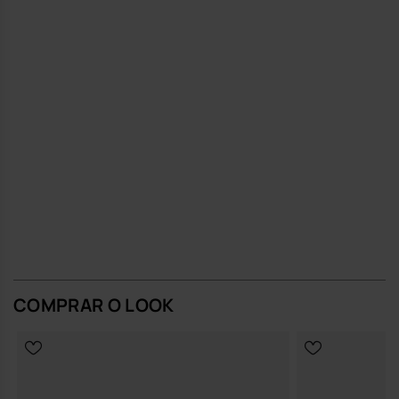
É daquelas peças que entram no teu quotidiano quase sem dar por
isso e acabam por ficar, pela forma como tornam cada saída um
pouco mais leve e organizada.
Compra online em www.havaianas-store.com, a loja oficial da
Havaianas em Portugal, e eleva o teu estilo ao próximo nível.
COMPRAR O LOOK