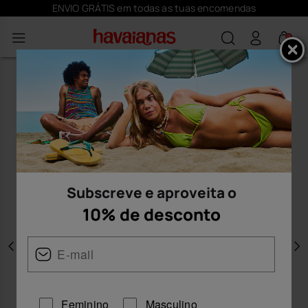
ENVIO GRÁTIS em todas as tuas encomendas
0
Subscreve e aproveita o
10% de desconto
Anterior
P
Feminino
Masculino