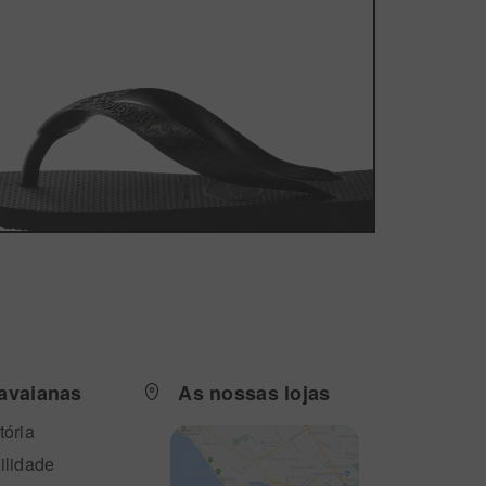
avaianas
As nossas lojas
tória
ilidade