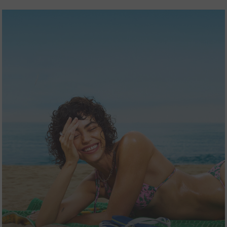
Flatfor
Luna
Ver tudo