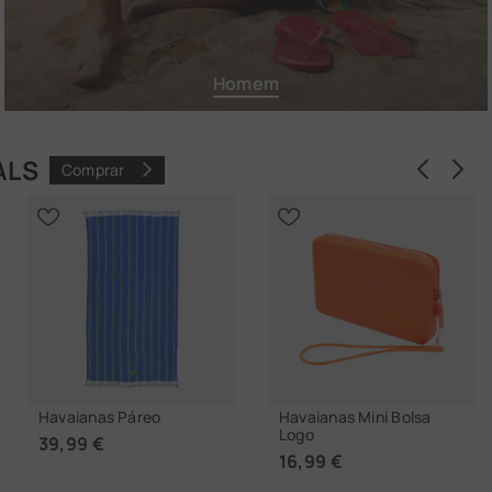
Homem
ALS
Comprar
Ante
P
Havaianas Páreo
Havaianas Mini Bolsa
Logo
39,99 €
16,99 €