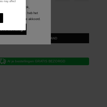
ies may affect
Luna
welke manier dan ook,
len.
gen ontvangen. Ik heb het
Alles bekijken
ezen en ga hiermee akkoord.
len.
 10% korting
IN WINKELMAND
Al je bestellingen GRATIS BEZORGD