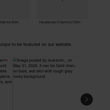
Charms Slim
Havaianas Charms U Slim
Havaia
3,90 €
6,90 
ope to be featured on our website.
INKELMAND
IN WINKELMAND
I