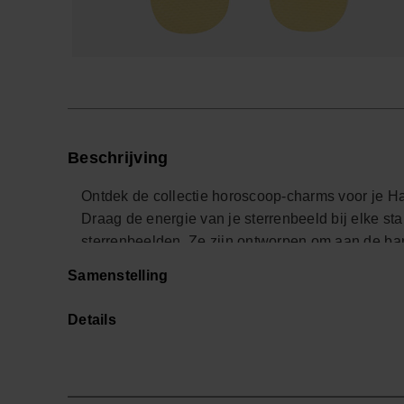
Beschrijving
Ontdek de collectie horoscoop-charms voor je H
Draag de energie van je sterrenbeeld bij elke s
sterrenbeelden. Ze zijn ontworpen om aan de ba
geven je zomerse look een stijlvolle en persoonl
Samenstelling
Havaianas met jouw sterrenbeeld!
Details
*Aantal: 1 Charm.
Shop online at www.havaianas-store.com, de offici
een hoger niveau.