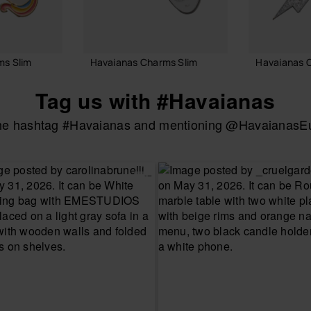
ms Slim
Havaianas Charms Slim
Havaianas 
6,90 €
7,90 €
Tag us with #Havaianas
the hashtag #Havaianas and mentioning @HavaianasEur
LMAND
IN WINKELMAND
IN W