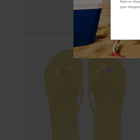
them or choo
your shoppin