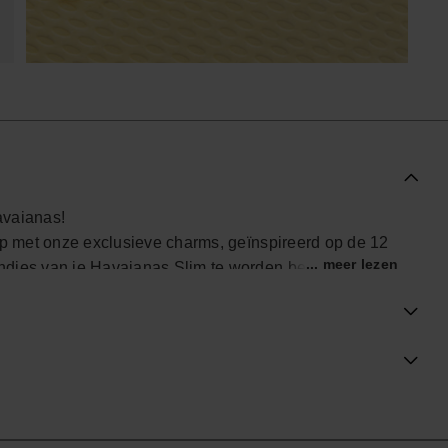
avaianas!
tap met onze exclusieve charms, geïnspireerd op de 12
... meer lezen
ndjes van je Havaianas Slim te worden bevestigd en
ijke touch. Vind de jouwe en personaliseert je
ële Havaianas-winkel in Nederland, en til je stijl naar