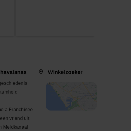
 havaianas
Winkelzoeker
geschiedenis
aamheid
e a Franchisee
een vriend uit
h Meldkanaal