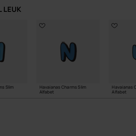
L LEUK
ms Slim
Havaianas Charms Slim
Havaianas 
Alfabet
Alfabet
3,90 €
3,90 €
LMAND
IN WINKELMAND
IN W