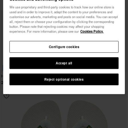
28,00 €
We use proprietary and third-party cookies to track how our online store is
used and in order to improve it, adapt the content to your preferences and
Je souhaite recevoir des communications
customise our adverts, marketing and posts on social media. You can accept
commerciales par tout moyen. J'ai lu et j'accepte la
all, reject them or choose your configuration by clicking the corresponding
Politique de Confidentialité
.
button. Please note that rejecting cookies may affect your shopping
experience. For more information, please see our
Cookies Policy.
je veux 10% de
Configure cookies
réduction
Accept all
BESTSELLER
Havaianas Top
Havaianas Brasil Logo
Reject optional cookies
22,00 €
30,00 €