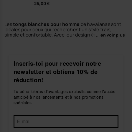
26,00 €
Les
tongs blanches pour homme
de havaianas sont
idéales pour ceux qui recherchent un style frais,
simple et confortable. Avec leur design épuré et leur
... en voir plus
qualité brésilienne iconique, elles apportent une
touche lumineuse à tes looks d’été, que ce soit pour
une journée à la plage, une sortie en ville ou un
moment de détente.
Inscris-toi pour recevoir notre
Notre collection de
tongs blanches pour homme
newsletter et obtiens 10% de
propose plusieurs modèles, des essentiels
minimalistes aux versions plus modernes avec des
réduction!
détails marqués. Légères, résistantes et faciles à
porter, elles offrent confort et maintien tout au long
Tu bénéficieras d'avantages exclusifs comme l'accès
de la journée.
anticipé à nos lancements et à nos promotions
Associe tes
tongs blanches havaianas
à un short, un
spéciales.
maillot de bain ou un pantalon léger pour un look
estival polyvalent. Découvre le confort et l’esprit
brésilien de havaianas dans une paire facile à assortir
et parfaite pour la saison.