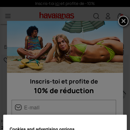
Inscris-toi
ici
et profite de -10%
0
TONGS BLANCHES POUR HOMME
Filtrer
et
trier
8
produits
|
Inscris-toi et profite de
10% de réduction
Havaianas Track Waves
Havaianas Top Marvel
Logomania
20,00 €
Femme
Homme
Cookies and advertising options