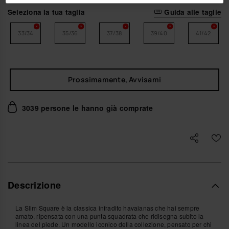
Seleziona la tua taglia
Guida alle taglie
33/34
35/36
37/38
39/40
41/42
Prossimamente, Avvisami
3039 persone le hanno già comprate
Descrizione
La Slim Square è la classica infradito havaianas che hai sempre
amato, ripensata con una punta squadrata che ridisegna subito la
linea del piede. Un modello iconico della collezione, pensato per chi