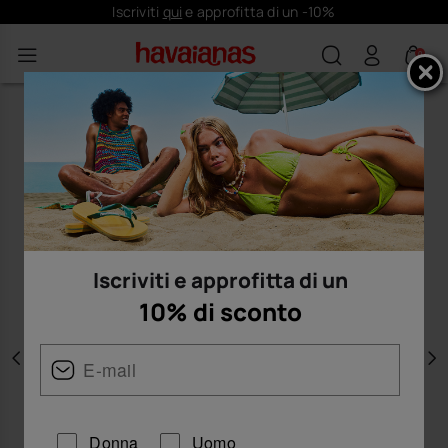
Iscriviti
qui
e approfitta di un -10%
0
Iscriviti e approfitta di un
10% di sconto
Precedente
A
Donna
Uomo