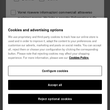
Vorrei ricevere informazioni commerciali attraverso
qualsiasi mezzo. Ho letto e accetto
l'Informativa sulla
Privacy
.
Cookies and advertising options
We use proprietary and third-party cookies to track how our online store is
voglio un 10% di sconto
used and in order to improve it, adapt the content to your preferences and
customise our adverts, marketing and posts on social media. You can accept
all, reject them or choose your configuration by clicking the corresponding
30,00 €
Havaianas Square
button. Please note that rejecting cookies may affect your shopping
experience. For more information, please see our
Cookies Policy.
Spedizione gratuita. Ultimi giorni!
Configure cookies
Accept all
Reject optional cookies