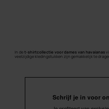
In de
t-shirtcollectie voor dames van havaianas
vi
veelzijdige kledingstukken zijn gemakkelijk te drag
Ontdek t-shirts met een casual stijl, moderne detai
comfortabele en zomerse outfit.
Ontdek de dames t-shirts van havaianas en vind dat v
Schrijf je in voor 
Je profiteert van exclus