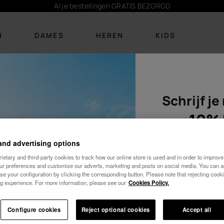
Al je bestellingen GRATIS BEZORGD
N
DAMES
HEREN
KIDS
Kleding
Dames t-shirts
Schrijf je
SCHOEISEL
SCHOEISEL
KLEDING
KLEDING
ACCESSOIRES
ACCESSOIRES
BE
Nieuw binnen
Nieuw binnen
Bikinis
T-shirts
Personalisatie
Personalisatie
10% 
Tassen en
Slippers
Slippers
T-shirts
Boardshorts
Damestassen
rugzakken
and advertising options
Handdoeken &
Sandalen
Slides
Jurken
Sokken
Rugzakken
etary and third-party cookies to track how our online store is used and in order to improve 
opblaasfiguren
our preferences and customise our adverts, marketing and posts on social media. You can ac
Handdoeken &
Slides
Alles bekijken
Sokken
Alles bekijken
Sleutelhangers
se your configuration by clicking the corresponding button. Please note that rejecting cook
opblaasfiguren
g experience. For more information, please see our
Cookies Policy.
Cozy
Alles bekijken
Sleutelhangers
Alles bekijken
Vrouw
Configure cookies
Reject optional cookies
Accept all
Wedding
Alles bekijken
10% KORTING OP JE 1e BESTELLING!