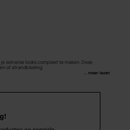
m je zomerse looks compleet te maken. Deze
en of strandkleding.
... meer lezen
oriete
damesslippers
of
damessandalen
voor een
 het strand, in de stad of op vakantie.
g!
producten en speciale