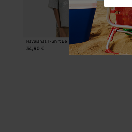
Havaianas T-Shirt Be The Star
Havaiana
Brazilian
34,90 €
34,90 
KIES JE MAAT