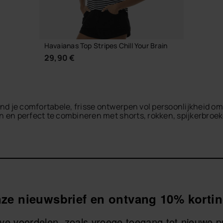
Havaianas Top Stripes Chill Your Brain
29,90 €
nd je comfortabele, frisse ontwerpen vol persoonlijkheid o
en en perfect te combineren met shorts, rokken, spijkerbroek
ls en de ontspannen spirit van het merk. Draag ze met je fav
KIES JE MAAT
eelzijdige kledingstuk dat je vergezelt tijdens je plannen op
onze nieuwsbrief en ontvang 10% kortin
ieve voordelen, zoals vroege toegang tot nieuwe 