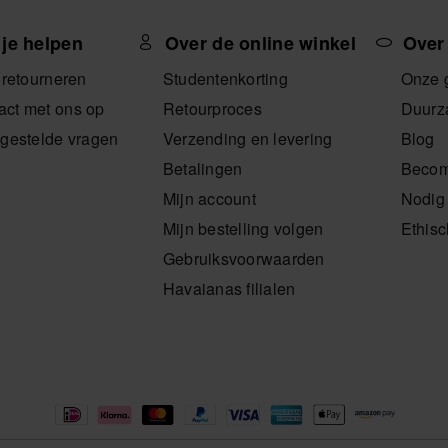
 je helpen
Over de online winkel
Over
 retourneren
Studentenkorting
Onze 
ct met ons op
Retourproces
Duurz
lgestelde vragen
Verzending en levering
Blog
Betalingen
Becom
Mijn account
Nodig 
Mijn bestelling volgen
Ethis
Gebruiksvoorwaarden
Havaianas filialen