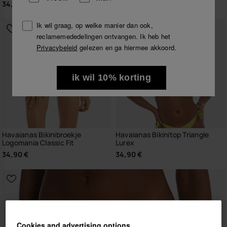
34,90 €
34,90 €
Ik wil graag, op welke manier dan ook,
reclamemededelingen ontvangen. Ik heb het
Privacybeleid
gelezen en ga hiermee akkoord.
ik wil 10% korting
Havaianas Bikinibroekje
Havaianas Bikinitop Triangle
Logomania Classic Fit
Lurex
34,90 €
34,90 €
Cookies and advertising options