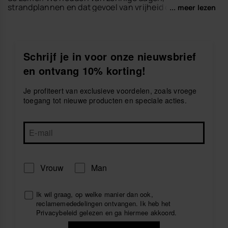
strandplannen en dat gevoel van vrijheid dat hoort bij
... meer lezen
het kiezen van comfortabele, kleurrijke
kledingstukken voor elk moment. Daarom is onze
bikini-collectie
ontworpen om je met stijl en
zelfvertrouwen van het seizoen te laten genieten.
Schrijf je in voor onze nieuwsbrief
Ontdek bikini's die zijn gemaakt voor stranddagen,
en ontvang 10% korting!
zwembadplannen en zomerse uitstapjes, met
ontwerpen die eenvoudig te combineren zijn met je
favoriete accessoires. Maak je look compleet met
Je profiteert van exclusieve voordelen, zoals vroege
damesslippers
,
strandlakens
of
tassen
voor een
toegang tot nieuwe producten en speciale acties.
praktische en modieuze zomeroutfit.
Ontdek de havaianas bikini's en bereid je voor om van
elk zonnig plan te genieten met comfort, kleur en
Braziliaanse energie.
Vrouw
Man
Ik wil graag, op welke manier dan ook,
reclamemededelingen ontvangen. Ik heb het
Privacybeleid
gelezen en ga hiermee akkoord.