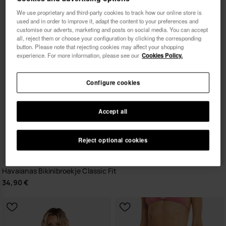
We use proprietary and third-party cookies to track how our online store is
used and in order to improve it, adapt the content to your preferences and
customise our adverts, marketing and posts on social media. You can accept
all, reject them or choose your configuration by clicking the corresponding
button. Please note that rejecting cookies may affect your shopping
experience. For more information, please see our
Cookies Policy.
Configure cookies
Accept all
Reject optional cookies
Havaianas Bikinibroekje Classic Fit
34,90 €