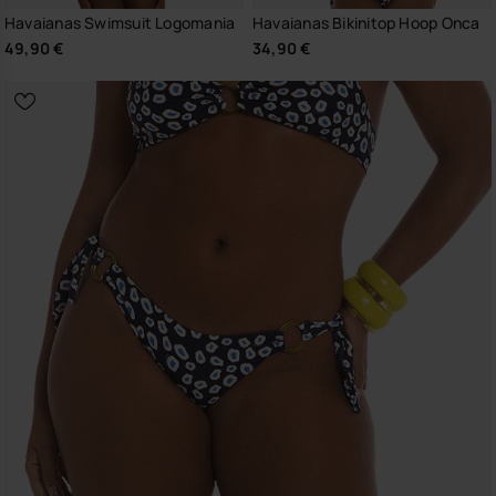
Havaianas Swimsuit Logomania
Havaianas Bikinitop Hoop Onca
49,90 €
34,90 €