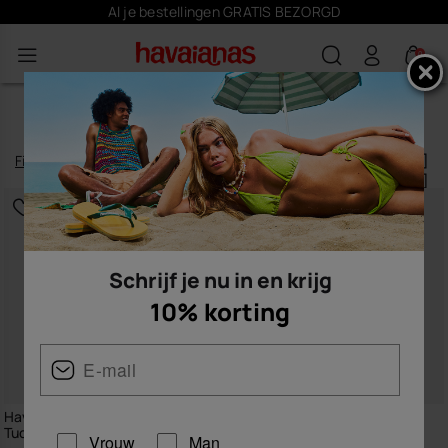
Schrijf je
hier
in en krijg 10% korting
0
DAMES BIKINI’S
Filteren
en
sorteren
22
artikelen
|
Schrijf je nu in en krijg
10% korting
Havaianas Bikinitop Triangle
Havaianas Bikinitop Triangle
Tucano
Logomania
Vrouw
Man