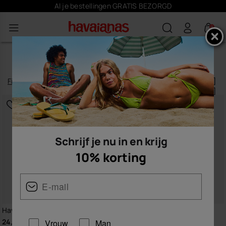
Schrijf je
hier
in en krijg 10% korting
0
SCHOENEN DAMES
Filteren
en
sorteren
253
artikelen
|
Schrijf je nu in en krijg
10% korting
Havaianas Top Tiras
Havaianas Square
24,00 €
30,00 €
Vrouw
Man