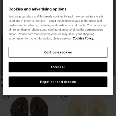
Cookies and advertising options
We use proprietary and third-party cookies to track how our online store is
used and in order to improve it, adapt the content to your preferences and
customise our adverts, marketing and posts on social media. You can accept
all, reject them or choose your configuration by clicking the corresponding
button. Please note that rejecting cookies may affect your shopping
experience. For more information, please see our
Cookies Policy.
Configure cookies
Accept all
BESTSELLER
Havaianas Top
Reject optional cookies
22,00 €