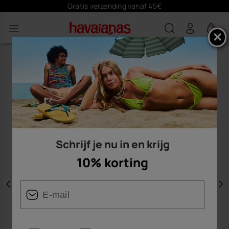
Gratis verzending vanaf 45€
0
Schrijf je nu in en krijg
10% korting
Vorige
V