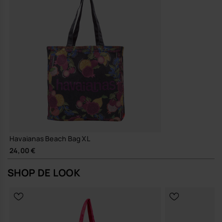
gebruiken.
Zo heb je één tas die je zonder nadenken pakt zodra je de deur
uitgaat.
Shop online at www.havaianas-store.com, de officiële Havaianas-
winkel in Nederland, en til je stijl naar een hoger niveau.
Havaianas Beach Bag XL
24,00 €
SHOP DE LOOK