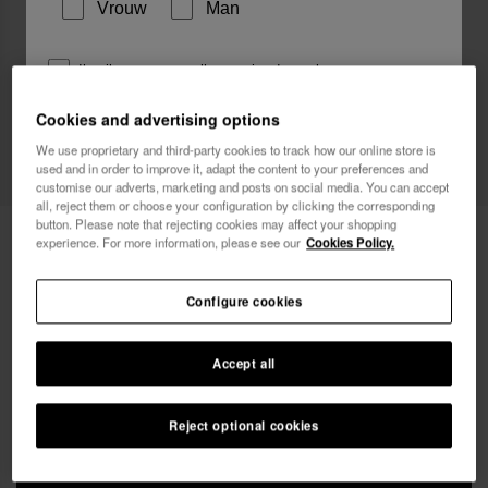
Vrouw
Man
Ik wil graag, op welke manier dan ook,
reclamemededelingen ontvangen. Ik heb het
Cookies and advertising options
Privacybeleid
gelezen en ga hiermee akkoord.
We use proprietary and third-party cookies to track how our online store is
used and in order to improve it, adapt the content to your preferences and
ik wil 10% korting
customise our adverts, marketing and posts on social media. You can accept
all, reject them or choose your configuration by clicking the corresponding
button. Please note that rejecting cookies may affect your shopping
Havaianas Oordopjes Disney Classics
18,00 €
experience. For more information, please see our
Cookies Policy.
Gratis bezorging op al je bestellingen
Configure cookies
Accept all
Reject optional cookies
IN WINKELMAND