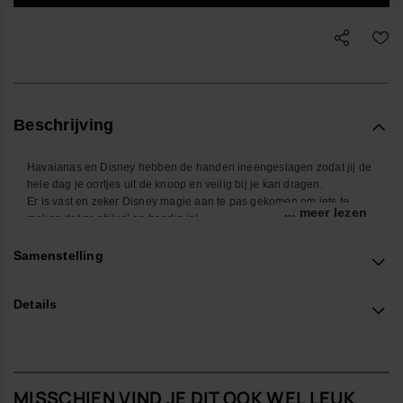
Beschrijving
Havaianas en Disney hebben de handen ineengeslagen zodat jij de
hele dag je oortjes uit de knoop en veilig bij je kan dragen.
Er is vast en zeker Disney magie aan te pas gekomen om iets te
... meer lezen
maken dat zo stijlvol en handig is!
- Metingen: 8 cm
Shop online at www.havaianas-store.com, de officiële Havaianas-
Samenstelling
winkel in Nederland, en til je stijl naar een hoger niveau.
Details
MISSCHIEN VIND JE DIT OOK WEL LEUK