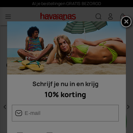
Al je bestellingen GRATIS BEZORGD
0
Schrijf je nu in en krijg
10% korting
Vorige
V