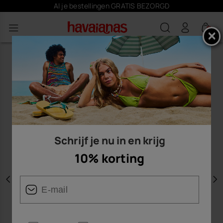
Al je bestellingen GRATIS BEZORGD
0
Schrijf je nu in en krijg
10% korting
Vorige
V