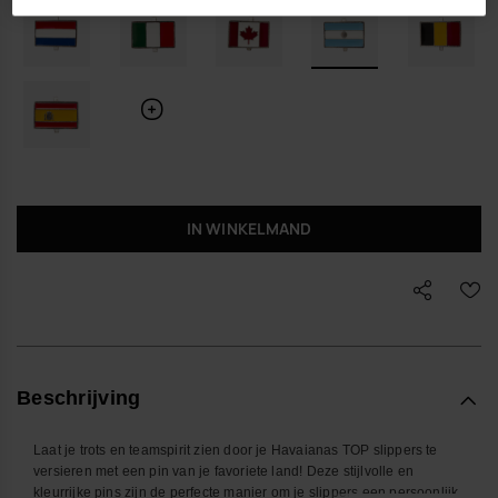
IN WINKELMAND
Beschrijving
Laat je trots en teamspirit zien door je Havaianas TOP slippers te
versieren met een pin van je favoriete land! Deze stijlvolle en
kleurrijke pins zijn de perfecte manier om je slippers een persoonlijk