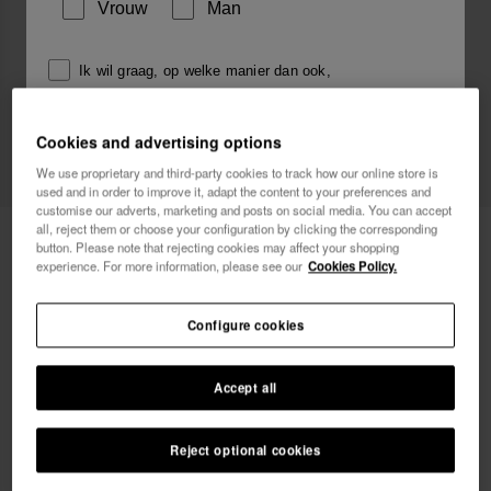
Vrouw
Man
Ik wil graag, op welke manier dan ook,
reclamemededelingen ontvangen. Ik heb het
Privacybeleid
gelezen en ga hiermee akkoord.
Cookies and advertising options
We use proprietary and third-party cookies to track how our online store is
ik wil 10% korting
used and in order to improve it, adapt the content to your preferences and
customise our adverts, marketing and posts on social media. You can accept
all, reject them or choose your configuration by clicking the corresponding
Havaianas Top Charms Flags
4,90 €
button. Please note that rejecting cookies may affect your shopping
experience. For more information, please see our
Cookies Policy.
Gratis bezorging. Laatste dagen!
Configure cookies
Accept all
Reject optional cookies