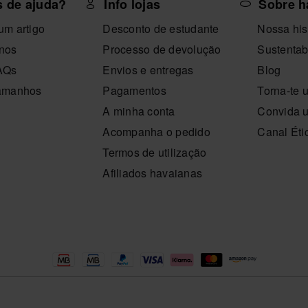
s de ajuda?
Info lojas
Sobre h
um artigo
Desconto de estudante
Nossa his
-nos
Processo de devolução
Sustentab
FAQs
Envios e entregas
Blog
tamanhos
Pagamentos
Torna-te 
A minha conta
Convida 
Acompanha o pedido
Canal Éti
Termos de utilização
Afiliados havaianas