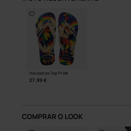
estação após estação.
ESCOLHER TAMANHO
Mais do que chinelos de moda, são uma forma si
ESCOLHER 
tranquilidade de quem sabe exatamente onde que
Compra online em www.havaianas-store.com, a lo
estilo ao próximo nível.
Havaianas Top Pride
27,99 €
COMPRAR O LOOK
ESCOLHER TAMANHO