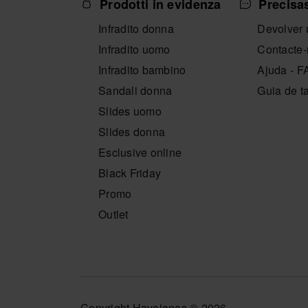
Prodotti in evidenza
Precisa
Infradito donna
Devolver 
Infradito uomo
Contacte
Infradito bambino
Ajuda - 
Sandali donna
Guia de 
Slides uomo
Slides donna
Esclusive online
Black Friday
Promo
Outlet
Copyright Havaianas © 2026