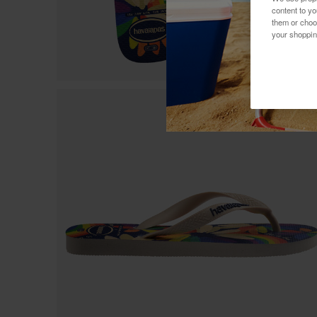
content to y
them or choo
your shoppin