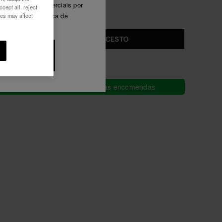
omunicações comerciais por
cept all, reject
Luna
i e aceito a Política de
ies may affect
Ver tudo
ADICIONAR AO CESTO
o 10% de
sconto
Envio grátis em todas as tuas encomendas