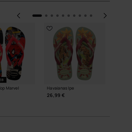
Anterior
Próxi
EB
op Marvel
Havaianas Ipe
Havaia
Passar
26,99 €
38,00