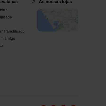
avaianas
As nossas lojas
tória
ilidade
um franchisado
um amigo
co