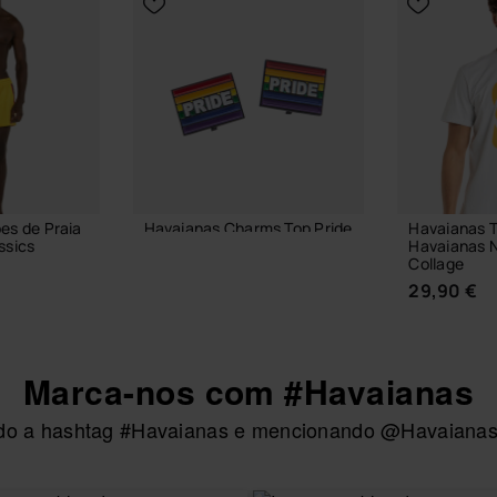
es de Praia
Havaianas Charms Top Pride
Havaianas T
ssics
Havaianas N
6,90 €
Collage
29,90 €
ADICIONAR AO CESTO
Marca-nos com #Havaianas
ando a hashtag #Havaianas e mencionando @Havaianas
TAMANHO
ESCOLH