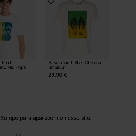
-Shirt
Havaianas T-Shirt Chinelos
Havaia
ew Flip Flops
Bicolour
Alfabet
29,90 €
3,90 
ADI
Europe para aparecer no nosso site.
ESCOLHER TAMANHO
ER TAMANHO