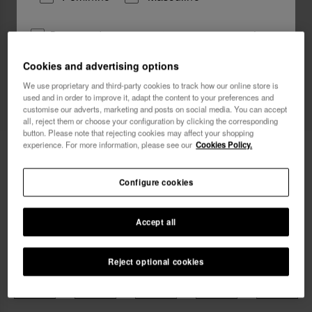
Desejo receber comunicações comerciais por todos
os meios. Li e aceito a Política de
Privacidade
.
Cookies and advertising options
We use proprietary and third-party cookies to track how our online store is
used and in order to improve it, adapt the content to your preferences and
quero 10% de desconto
customise our adverts, marketing and posts on social media. You can accept
all, reject them or choose your configuration by clicking the corresponding
button. Please note that rejecting cookies may affect your shopping
experience. For more information, please see our
Cookies Policy.
40,00 €
Havaianas You Malta Mix
Configure cookies
Accept all
Escolhe o teu tamanho
Guia de tamanhos
Reject optional cookies
33/34
35/36
37/38
39/40
41/42