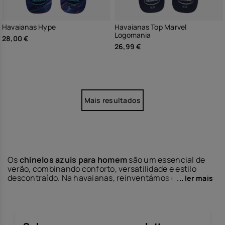
Havaianas Hype
Havaianas Top Marvel
Logomania
28,00 €
26,99 €
Mais resultados
Os
chinelos azuis para homem
são um essencial de
verão, combinando conforto, versatilidade e estilo
descontraído. Na havaianas, reinventámos este
... ler mais
clássico com o nosso espírito brasileiro, juntando
resistência e design em cada par. Quer vás para a
praia, relaxar junto à piscina ou passear pela cidade,
os nossos
chinelos azuis para homem
acompanham-
te com conforto ao longo de todo o dia.