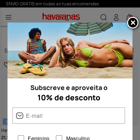
Subscreve
aqui
e aproveita o desconto de 10%
0
CHINELOS AZUIS PARA HOMEM
Filtro
e
ordenar
38
produtos
|
Subscreve e aproveita o
10% de desconto
BESTSELLER
Havaianas Top
Havaianas Simpsons
21,99 €
29,99 €
Feminino
Masculino