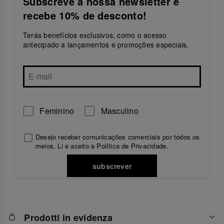
Subscreve a nossa newsletter e
recebe 10% de desconto!
Descobre a nossa seleção de
chinelos azuis para
homem
, com modelos para todos os estilos. Desde
designs clássicos até versões mais modernas com
Terás benefícios exclusivos, como o acesso
tiras texturizadas e solas confortáveis, há sempre um
antecipado a lançamentos e promoções especiais.
par perfeito para cada ocasião. Produzidos com
materiais de alta qualidade, os nossos chinelos são
leves, flexíveis e resistentes.
Combina os teus
chinelos azuis
com calções,
swimwear ou calças casuais para um look
descontraído e intemporal. Com a havaianas,
Feminino
Masculino
conforto e estilo andam sempre juntos, tornando
estes chinelos indispensáveis nos dias de verão.
Desejo receber comunicações comerciais por todos os
meios. Li e aceito a Política de
Privacidade
.
subscrever
Prodotti in evidenza