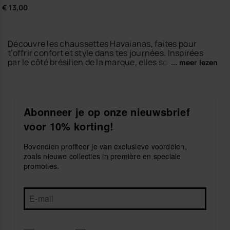
€ 13,00
Découvre les chaussettes Havaianas, faites pour
t’offrir confort et style dans tes journées. Inspirées
par le côté brésilien de la marque, elles sont douces,
... meer lezen
résistantes et super colorées — parfaites pour
compléter un look chill.
Et bien sûr, elles sont top pour suivre la tendance bien
connue ici aussi :
tongs + chaussettes
. Combine tes
Abonneer je op onze nieuwsbrief
Havaianas avec nos chaussettes et crée un look
voor 10% korting!
moderne, relax et super original toute l’année.
Amuse-toi avec les couleurs, affirme ton style et
Bovendien profiteer je van exclusieve voordelen,
profite du feeling Havaianas à chaque pas.
zoals nieuwe collecties in première en speciale
promoties.