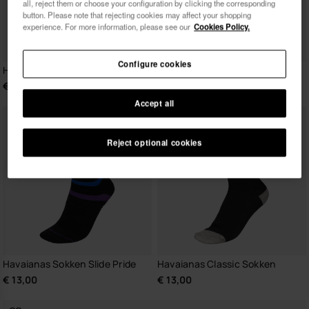
all, reject them or choose your configuration by clicking the corresponding
button. Please note that rejecting cookies may affect your shopping
experience. For more information, please see our
Cookies Policy.
Ik wil commerciële berichten ontvangen, in om het
even welk formaat. Ik heb het
Privacybeleid
gelezen
en ga ermee akkoord.
Configure cookies
Havaianas Teen Sokken Marvel
Havaianas Socken Slide
€ 13,00
€ 13,00
Accept all
ik wil 10% korting
Reject optional cookies
Havaianas Sokken Slide Pride
Havaianas Classic Sokken
€ 13,00
€ 13,00