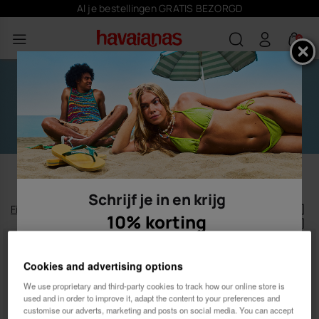
Al je bestellingen GRATIS BEZORGD
0
SOKKEN
Schrijf je in en krijg
Filteren
en
sorteren
10% korting
5
artikelen
|
Cookies and advertising options
We use proprietary and third-party cookies to track how our online store is
used and in order to improve it, adapt the content to your preferences and
customise our adverts, marketing and posts on social media. You can accept
Vrouw
Man