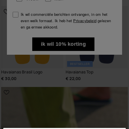
Ik wil commerciële berichten ontvangen, in om het
even welk formaat. Ik heb het
Privacybeleid
gelezen
en ga ermee akkoord.
ik wil 10% korting
BESTSELLER
Havaianas Brasil Logo
Havaianas Top
€ 30,00
€ 22,00