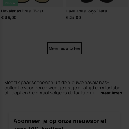
NIEUW
Havaianas Brasil Twist
Havaianas Logo Filete
€ 36,00
€ 24,00
Meer resultaten
Met elk paar schoenen uit de nieuwe havaianas-
collectie voor heren weet je dat je er altijd comfortabel
bij loopt en helemaal volgens de laatste mode. We
... meer lezen
weten dat elke man uniek is, daarom kunnen de vele
modellen en kleuren aan verschillende smaken en
stijlen aangepast worden. Dus als je een van de
nieuwe havaianas-modellen voor heren draagt, kun je
daarmee ook je eigen persoonlijkheid weerspiegelen.
Abonneer je op onze nieuwsbrief
voor 10% korting!
Draag de nieuwste havaianas-
slippers
van 2026