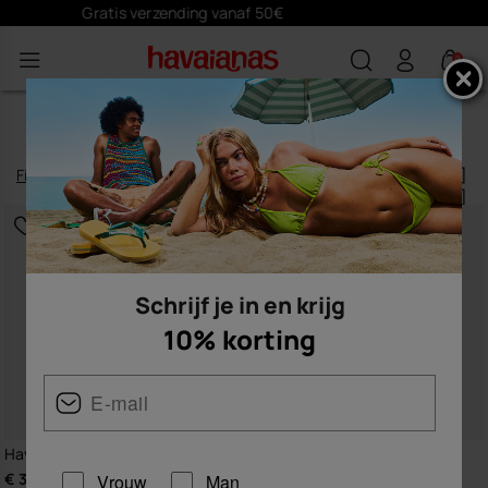
Schrijf je
hier
in en krijg 10% korting
0
HEREN
Filteren
en
sorteren
240
artikelen
|
Schrijf je in en krijg
10% korting
BESTSELLER
Havaianas Brasil Logo
Havaianas Top
€ 30,00
€ 22,00
Vrouw
Man