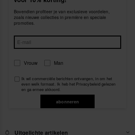
‘Gemaakt in Brazilië’ als je naar het strand gaat, naar
het zwembad of gewoon als je iets gaat drinken met
Bovendien profiteer je van exclusieve voordelen,
vrienden. Stap in een paar
espadrilles
en geef je
zoals nieuwe collecties in première en speciale
zomerlook een elegant tintje door je ogen te
promoties.
beschermen met een havaianas-
zonnebril
.
Seizoen na seizoen zorgt havaianas Brasil er niet
alleen voor dat je er trendy uitziet, maar ook dat je on-
trend bent met de nieuwe en originele modellen voor
heren.
Vrouw
Man
Ik wil commerciële berichten ontvangen, in om het
even welk formaat. Ik heb het
Privacybeleid
gelezen
en ga ermee akkoord.
abonneren
Uitgelichte artikelen