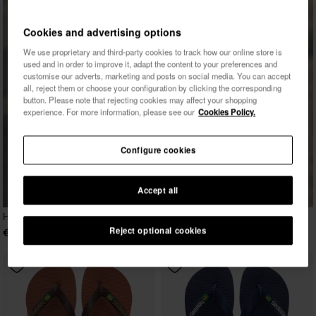
Cookies and advertising options
We use proprietary and third-party cookies to track how our online store is
used and in order to improve it, adapt the content to your preferences and
customise our adverts, marketing and posts on social media. You can accept
all, reject them or choose your configuration by clicking the corresponding
button. Please note that rejecting cookies may affect your shopping
experience. For more information, please see our
Cookies Policy.
Configure cookies
Accept all
Havaianas Brasil Logo
Reject optional cookies
€ 30,00