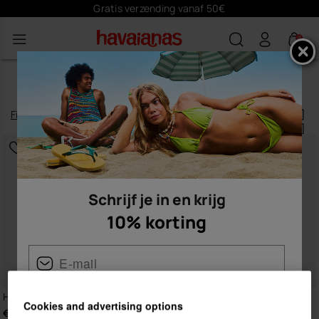
Gratis verzending vanaf 50€
0
BADSLIPPERS VOOR DAMES
Filteren
en
sorteren
9
artikelen
|
Schrijf je in en krijg
10% korting
Havaianas Slide Zero
Havaianas Slide Zero
Cookies and advertising options
€ 36,00
€ 36,00
Vrouw
Man