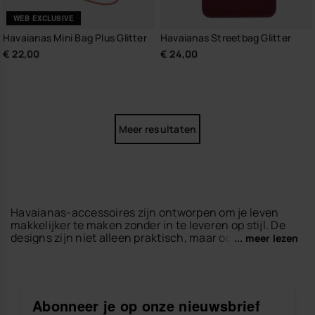
WEB EXCLUSIVE
Havaianas Mini Bag Plus Glitter
Havaianas Streetbag Glitter
€ 22,00
€ 24,00
Meer resultaten
Havaianas-accessoires zijn ontworpen om je leven
makkelijker te maken zonder in te leveren op stijl. De
designs zijn niet alleen praktisch, maar ook helemaal
... meer lezen
trendy en perfect om elke zomerlook compleet te
maken.
In onze collectie vind je
strandlakens
met kleurrijke
prints voor dagen aan het strand of zwembad,
Abonneer je op onze nieuwsbrief
sleutelhangers
om je essentials altijd bij de hand te