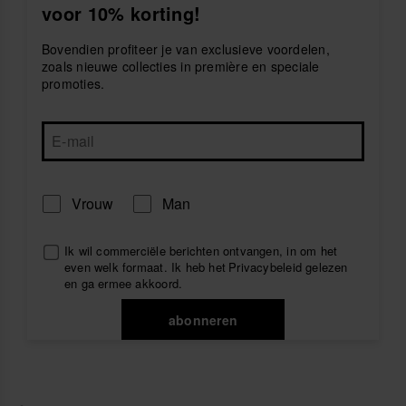
voor 10% korting!
houden,
shopping bags
met genoeg ruimte voor al je
zomerplannen en leuke
opblaasfiguren
om volop van
zonnige dagen te genieten.
Bovendien profiteer je van exclusieve voordelen,
zoals nieuwe collecties in première en speciale
Geïnspireerd door de Braziliaanse spirit combineren
promoties.
havaianas-accessoires comfort, functionaliteit en
een relaxte stijl voor elke dag. Want havaianas is niet
zomaar een merk, het is een lifestyle.
Vrouw
Man
Ik wil commerciële berichten ontvangen, in om het
even welk formaat. Ik heb het
Privacybeleid
gelezen
en ga ermee akkoord.
abonneren