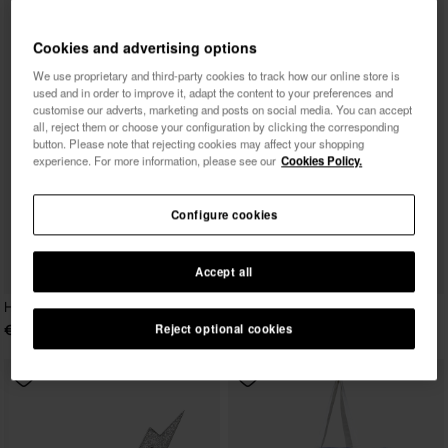
Cookies and advertising options
We use proprietary and third-party cookies to track how our online store is
used and in order to improve it, adapt the content to your preferences and
customise our adverts, marketing and posts on social media. You can accept
all, reject them or choose your configuration by clicking the corresponding
button. Please note that rejecting cookies may affect your shopping
experience. For more information, please see our
Cookies Policy.
Configure cookies
Accept all
Havaianas Sleutelhanger II
€ 10,00
Reject optional cookies