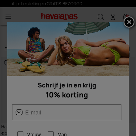
Schrijf je
hier
in en krijg 10% korting
0
ACCESSOIRES
Filteren
en
sorteren
137
artikelen
|
Schrijf je in en krijg
10% korting
Havaianas Street Bag Colour II
Havaianas Top Charms Flags
€ 24,00
€ 4,90
Vrouw
Man