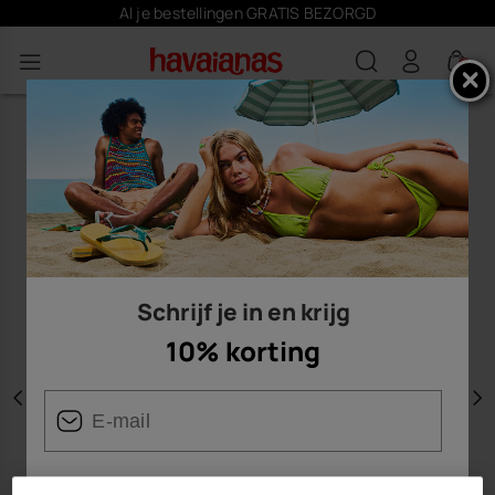
Al je bestellingen GRATIS BEZORGD
0
Schrijf je in en krijg
10% korting
Vorige
V