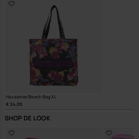
Slijtvast synthetisch materiaal dat lang meegaat en eenvoudig
schoon te maken is, zodat je de tas seizoen na seizoen blijft
gebruiken.
Zo heb je één tas die je zonder nadenken pakt zodra je de deur
uitgaat.
Koop online via www.havaianas-store.com, de officiële Havaianas-
winkel in België, en geef je stijl een upgrade.
Havaianas Beach Bag XL
€ 24,00
SHOP DE LOOK