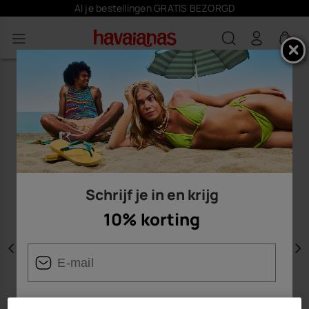
Al je bestellingen GRATIS BEZORGD
0
Schrijf je in en krijg
10% korting
Vorige
V