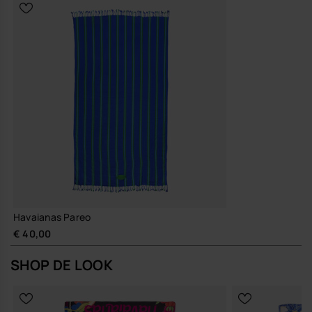
Gemaakt met aandacht voor slijtvastheid, zodat je ’m seizoen
na seizoen opnieuw uit je strandtas pakt.
Zo heb je met één accessoire precies genoeg bedekking en comfort,
zonder dat je extra bagage meesleept.
Koop online via www.havaianas-store.com, de officiële Havaianas-
winkel in België, en geef je stijl een upgrade.
Havaianas Pareo
€ 40,00
SHOP DE LOOK