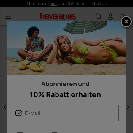
Abonnieren
hier
und 10% Rabatt erhalten
0
Abonnieren und
10% Rabatt erhalten
Vorherige
W