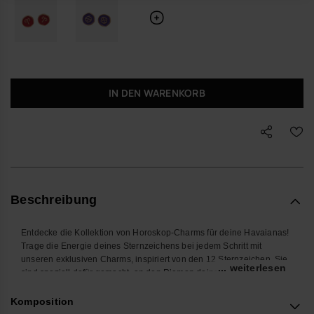
IN DEN WARENKORB
Beschreibung
Entdecke die Kollektion von Horoskop-Charms für deine Havaianas!
Trage die Energie deines Sternzeichens bei jedem Schritt mit
unseren exklusiven Charms, inspiriert von den 12 Sternzeichen. Sie
... weiterlesen
sind speziell dafür gemacht, an den Riemen deiner Havaianas Slim
befestigt zu werden – kleine Accessoires, die deinem Sommerlook
Stil und Persönlichkeit verleihen. Finde deinen Charm und
Komposition
personalisiere deine Havaianas mit deinem Sternzeichen!