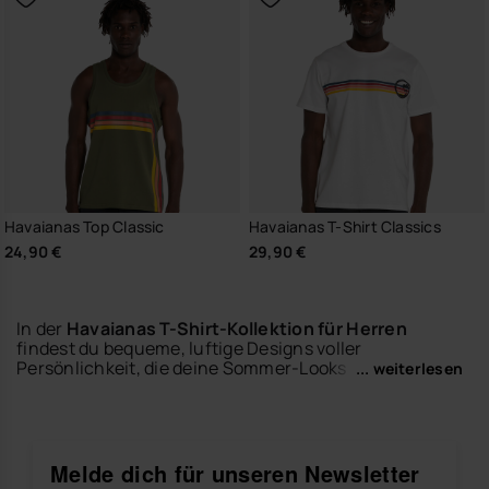
Havaianas Top Classic
Havaianas T-Shirt Classics
24,90 €
29,90 €
In der
Havaianas T-Shirt-Kollektion für Herren
findest du bequeme, luftige Designs voller
Persönlichkeit, die deine Sommer-Looks perfekt
... weiterlesen
abrunden. Diese vielseitigen Oberteile sind leicht zu
tragen und lassen sich ideal mit Shorts, Bermudas,
Jeans oder Bademode kombinieren.
Entdecke T-Shirts im lässigen Stil, mit modernen
Melde dich für unseren Newsletter
Details und dem entspannten Spirit der Marke. Trage