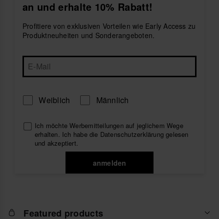
an und erhalte 10% Rabatt!
sie mit deinen liebsten
Herren-Flip-Flops
oder
Herren-Slides
für ein bequemes Sommer-Outfit.
Profitiere von exklusiven Vorteilen wie Early Access zu
Erkunde die Herren T-Shirts von Havaianas und finde
Produktneuheiten und Sonderangeboten.
das perfekte Basic, das dich an den Strand, in die
Stadt oder in den Urlaub begleitet.
Weiblich
Männlich
Ich möchte Werbemitteilungen auf jeglichem Wege
erhalten. Ich habe die
Datenschutzerklärung
gelesen
und akzeptiert.
anmelden
Featured products