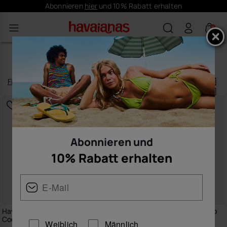
Abonnieren
hier
und 10% Rabatt erhalten
0
HERREN-T-SHIRTS
Filtern
und
sortieren
14
Produkte
|
Abonnieren und
10% Rabatt erhalten
Havaianas T-Shirt Round Patch
Havaianas T-Shirt Bicolour Flip
Coqueiro
Flop
Weiblich
Männlich