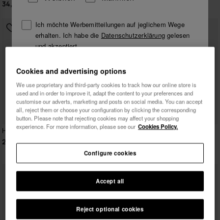
34,90 €
29,90 €
Ich möchte Werbemitteilungen auf jeglichem Wege
erhalten. Ich habe die
Datenschutzerklärung
gelesen
und akzeptiert.
Cookies and advertising options
Ich möchte 10% Rabatt
We use proprietary and third-party cookies to track how our online store is
used and in order to improve it, adapt the content to your preferences and
customise our adverts, marketing and posts on social media. You can accept
all, reject them or choose your configuration by clicking the corresponding
button. Please note that rejecting cookies may affect your shopping
experience. For more information, please see our
Cookies Policy.
Havaianas T-Shirt Ipe Puma
Havaianas T-Shirt New
Logomania
29,90 €
27,90 €
Configure cookies
Accept all
Reject optional cookies