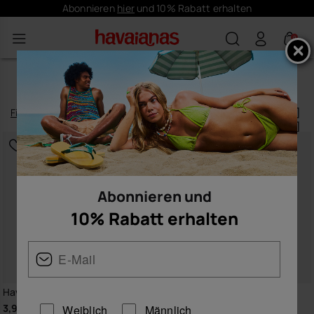
Kostenloser Versand - Ab 50€
0
HERREN-ACCESSOIRES
Filtern
und
sortieren
85
Produkte
|
Abonnieren und
10% Rabatt erhalten
Havaianas Top Charms Flags
Havaianas Charms Top
3,90 €
6,90 €
Weiblich
Männlich