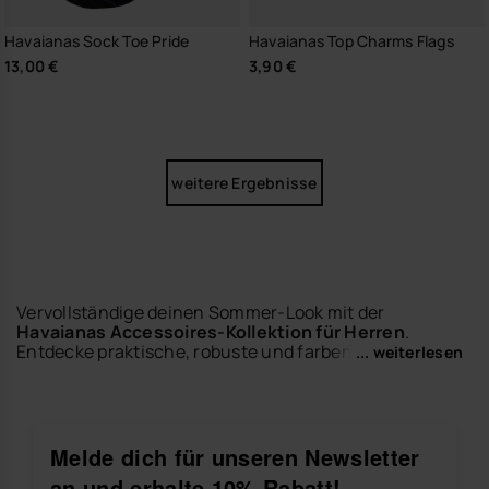
Havaianas Sock Toe Pride
Havaianas Top Charms Flags
13,00 €
3,90 €
weitere Ergebnisse
Vervollständige deinen Sommer-Look mit der
Havaianas Accessoires-Kollektion für Herren
.
Entdecke praktische, robuste und farbenfrohe
... weiterlesen
Designs, die speziell entworfen wurden, um deinen
Alltag zu erleichtern und dir bei jedem Strandtag,
Pool-Plan oder im Urlaub einen stilvollen Auftritt zu
garantieren.
Melde dich für unseren Newsletter
Finde alles, was du für die Saison brauchst – von
an und erhalte 10% Rabatt!
gemütlichen
Herren-Strandtüchern
bis hin zu