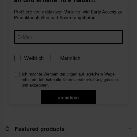
Taschen und originellen Schlüsselanhängern im
einzigartigen Design. Kombiniere sie mit deinen
Profitiere von exklusiven Vorteilen wie Early Access zu
liebsten
Herren-Flip-Flops
und genieße die sonnige
Produktneuheiten und Sonderangeboten.
Jahreszeit mit dem authentischen Spirit der Marke.
Weiblich
Männlich
Ich möchte Werbemitteilungen auf jeglichem Wege
erhalten. Ich habe die
Datenschutzerklärung
gelesen
und akzeptiert.
anmelden
Featured products