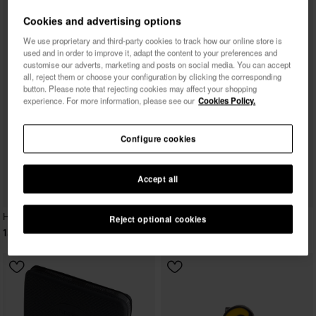
Cookies and advertising options
We use proprietary and third-party cookies to track how our online store is
used and in order to improve it, adapt the content to your preferences and
customise our adverts, marketing and posts on social media. You can accept
all, reject them or choose your configuration by clicking the corresponding
button. Please note that rejecting cookies may affect your shopping
experience. For more information, please see our
Cookies Policy.
Configure cookies
Accept all
Havaianas Marvel Toe Socks
Reject optional cookies
13,00 €