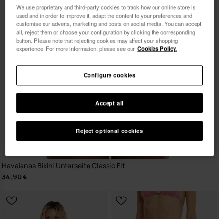
We use proprietary and third-party cookies to track how our online store is
used and in order to improve it, adapt the content to your preferences and
customise our adverts, marketing and posts on social media. You can accept
all, reject them or choose your configuration by clicking the corresponding
button. Please note that rejecting cookies may affect your shopping
experience. For more information, please see our
Cookies Policy.
Configure cookies
Accept all
Reject optional cookies
Havaianas Bikini Unterseite Classic Fit
34,90 €