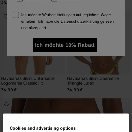
34,90 €
34,90 €
Ich möchte Werbemitteilungen auf jeglichem Wege
erhalten. Ich habe die
Datenschutzerklärung
gelesen
und akzeptiert.
Ich möchte 10% Rabatt
Havaianas Bikini Unterseite
Havaianas Bikini Oberseite
Logomania Classic Fit
Triangle Lurex
34,90 €
34,90 €
Cookies and advertising options