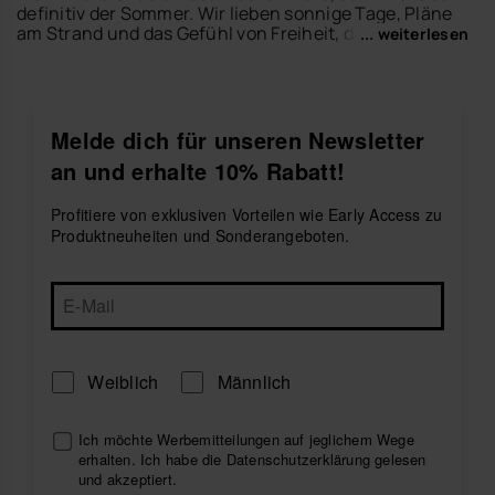
definitiv der Sommer. Wir lieben sonnige Tage, Pläne
am Strand und das Gefühl von Freiheit, das entsteht,
... weiterlesen
wenn man sich für bequeme und farbenfrohe
Kleidungsstücke entscheidet. Deshalb wurde unsere
Bikini-Kollektion
entworfen, damit du die Saison mit
Stil und Selbstvertrauen genießen kannst.
Melde dich für unseren Newsletter
Entdecke Bikinis für Strandtage, Pool-Pläne und
an und erhalte 10% Rabatt!
Sommerausflüge mit Designs, die sich leicht mit
deinen Lieblings-Accessoires kombinieren lassen.
Vervollständige deinen Look mit
Damen-Flip-Flops
,
Profitiere von exklusiven Vorteilen wie Early Access zu
Strandtüchern
oder
Taschen
für ein praktisches und
Produktneuheiten und Sonderangeboten.
stylisches Sommer-Outfit.
Erkunde die Havaianas Bikinis und mache dich bereit,
jeden sonnigen Tag mit Komfort, Farbe und
brasilianischer Energie zu genießen.
Weiblich
Männlich
Ich möchte Werbemitteilungen auf jeglichem Wege
erhalten. Ich habe die
Datenschutzerklärung
gelesen
und akzeptiert.