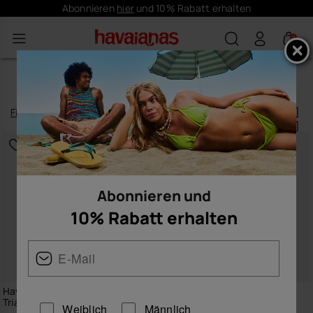
GRATIS VERSAND für Deine Bestellungen
0
DAMEN-BIKINIS
Filtern
und
sortieren
22
Produkte
|
Abonnieren und
10% Rabatt erhalten
Havaianas Bikini Oberseite
Havaianas Bikini Oberseite
Triangle Tucano
Triangle Logomania
Weiblich
Männlich