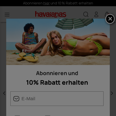
Abonnieren
hier
und 10% Rabatt erhalten
0
Abonnieren und
10% Rabatt erhalten
Vorherige
W