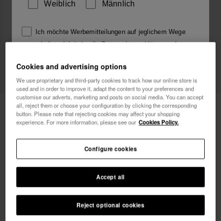
Weiblich
Männlich
Ich möchte Werbemitteilungen auf jeglichem Wege
erhalten. Ich habe die
Datenschutzerklärung
gelesen
und akzeptiert.
Cookies and advertising options
We use proprietary and third-party cookies to track how our online store is
Ich möchte 10% Rabatt
used and in order to improve it, adapt the content to your preferences and
customise our adverts, marketing and posts on social media. You can accept
all, reject them or choose your configuration by clicking the corresponding
Havaianas Charms Slim Alphabet
3,90 €
button. Please note that rejecting cookies may affect your shopping
experience. For more information, please see our
Cookies Policy.
GRATIS VERSAND. Letzte 48 Stunden!
Configure cookies
Accept all
Reject optional cookies