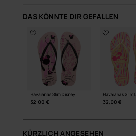
Produktdetails
DAS KÖNNTE DIR GEFALLEN
Charm-Set inspiriert von Minnie Mouse im ikon
Einfach an kompatiblen Havaianas Slim Model
Leichtes, robustes und sammelbares Design.
Perfekt, um deinen Sandalen einen verspielten
Menge: 2 Charms.
Kaufe online auf www.havaianas-store.com, dem 
deinen Stil auf das nächste Level.
Havaianas Slim Disney
Havaianas Slim 
32,00 €
32,00 €
KÜRZLICH ANGESEHEN