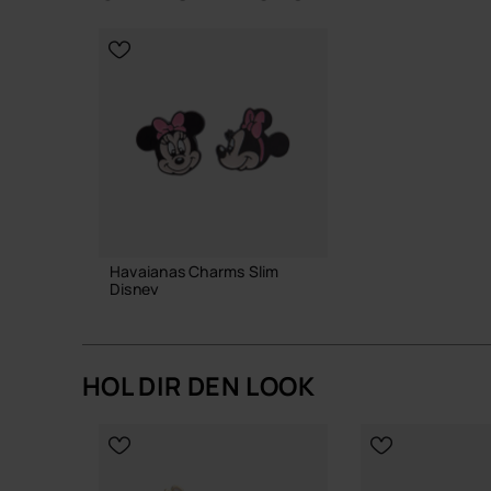
WÄHLE DEINE GRÖSSE
WÄHLE DEIN
Havaianas Charms Slim
Disney
6,90 €
HOL DIR DEN LOOK
IN DEN WARENKORB