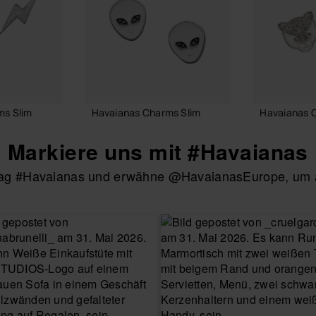
ms Slim
Havaianas Charms Slim
Havaianas 
6,90 €
6,90 €
Markiere uns mit #Havaianas
htag #Havaianas und erwähne @HavaianasEurope, um au
RENKORB
IN DEN WARENKORB
IN DEN