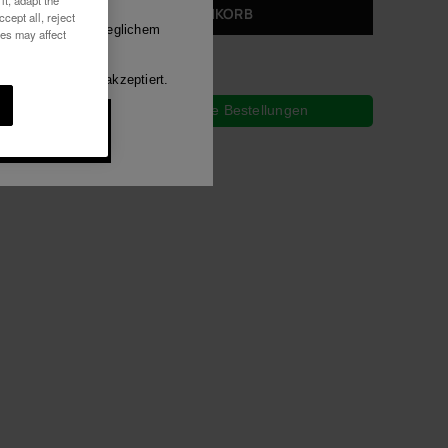
IN DEN WARENKORB
Luna
cept all, reject
mitteilungen auf jeglichem
ies may affect
h habe die
Alle anzeigen
rung
gelesen und akzeptiert.
GRATIS VERSAND für Deine Bestellungen
öchte 10%
abatt