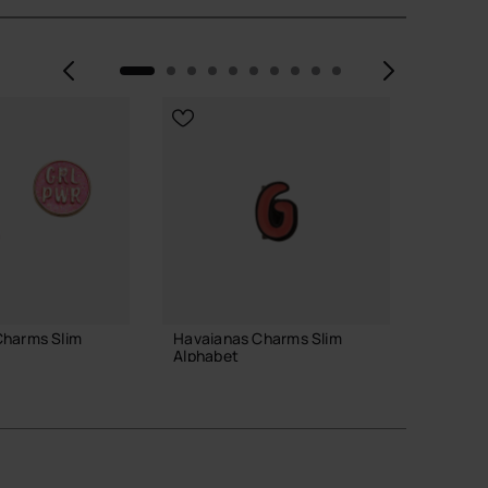
Vorherige
Weite
Charms Slim
Havaianas Charms Slim
Havaia
Alphabet
Alphab
3,90 €
3,90 
 WARENKORB