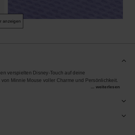
r anzeigen
en verspielten Disney-Touch auf deine
t von Minnie Mouse voller Charme und Persönlichkeit.
... weiterlesen
mmelbaren Charms personalisieren kompatible
d fröhlichen Look. Leicht, einfach anzubringen und
ltag, Urlaub oder Sommerlook.
er deine Charm-Sammlung erweitern möchtest – die
n jeden Schritt.