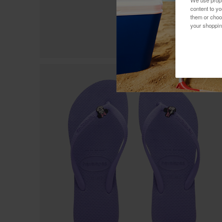
content to y
them or choo
your shoppin