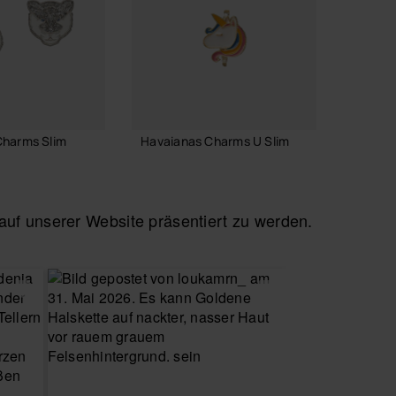
Charms Slim
Havaianas Charms U Slim
Havaia
3,90 €
6,90 
f unserer Website präsentiert zu werden.
 WARENKORB
IN DEN WARENKORB
IN