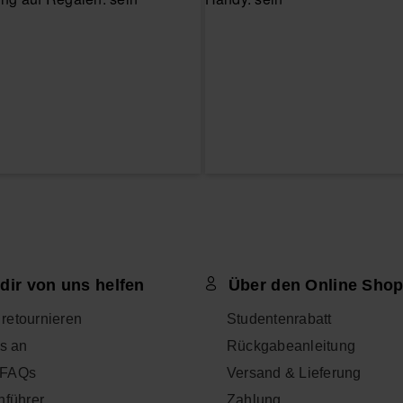
dir von uns helfen
Über den Online Sho
l retournieren
Studentenrabatt
s an
Rückgabeanleitung
- FAQs
Versand & Lieferung
nführer
Zahlung