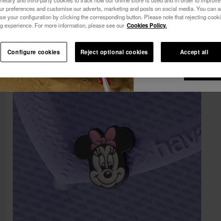
10% RABATT AUF DEINE 1. BESTELLUNG!
our preferences and customise our adverts, marketing and posts on social media. You can ac
Alle anzeigen
Ich möchte Werbe
Werde Mitglied und profitiere von exklusiven Vorteilen.
se your configuration by clicking the corresponding button. Please note that rejecting cook
g experience. For more information, please see our
Cookies Policy.
Wege erhalten. Ic
Melde dich an & spare 10%
Datenschutzerklä
10% RABATT AUF DEINE 1. BESTELLUNG!
Configure cookies
Reject optional cookies
Accept all
Werde Mitglied und profitiere von exklusiven Vorteilen.
Ich m
R
Melde dich an & spare 10%