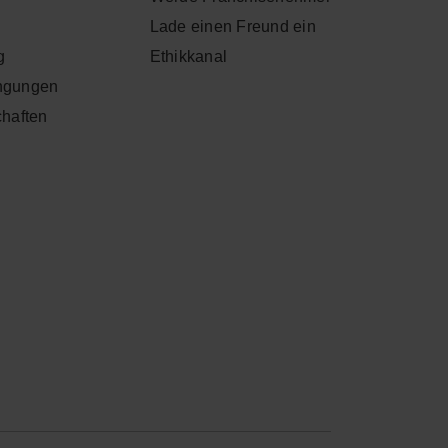
Lade einen Freund ein
g
Ethikkanal
ngungen
chaften