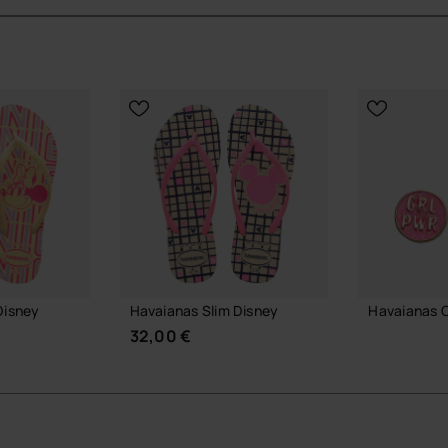
ischen Disney-Style.
len anzubringen und zu entfernen.
 Touch zu verleihen.
offiziellen Havaianas-Shop in Deutschland, und bring
Disney
Havaianas Slim Disney
Havaianas 
32,00 €
7,90 €
IN DEN