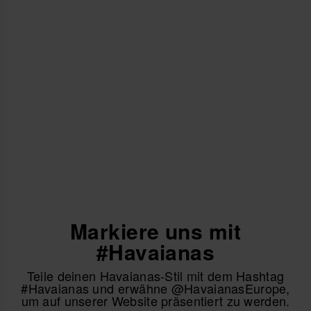
zu entfernen.
Leichtes, robustes und sammelbares Design.
Perfekt, um deinen Flip-Flops einen originellen Comic-Touch
zu verleihen.
Menge: 1 Charm.
Kaufe online auf www.havaianas-store.com, dem offiziellen
Havaianas-Shop in Deutschland, und bring deinen Stil auf das
nächste Level.
Markiere uns mit
#Havaianas
Teile deinen Havaianas-Stil mit dem Hashtag
#Havaianas und erwähne @HavaianasEurope,
um auf unserer Website präsentiert zu werden.