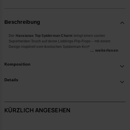
Beschreibung
Der
Havaianas Top Spiderman Charm
bringt einen coolen
Superhelden-Touch auf deine Lieblings-Flip-Flops – mit einem
Design inspiriert vom ikonischen Spiderman-Kopf.
... weiterlesen
Perfekt für Marvel-Fans jeden Alters: Dieses sammelbare Accessoire
verleiht deinen Havaianas mehr Style und Persönlichkeit. Leicht,
Komposition
einfach anzubringen und mit einem comic-inspirierten Look ist es
das ideale Detail für Alltag, Urlaub oder als Geschenk.
Details
Egal ob du deine Flip-Flops personalisieren oder deine Charm-
Sammlung erweitern möchtest – der Spiderman Charm bringt die
volle Marvel-Superheldenenergie in jeden Schritt.
Produktdetails
KÜRZLICH ANGESEHEN
Charm mit Spiderman-Kopf inspiriert vom berühmten Marvel-
Superhelden.
Einfach an kompatiblen Havaianas-Modellen anzubringen und